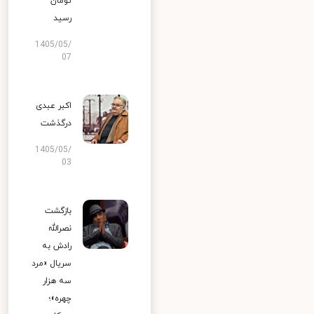
تومان
رسید
1405/05/
07
اکبر عبدی
درگذشت
1405/05/
03
بازگشت
نصرالله
رادش به
سریال «مرد
سه هزار
چهره»؛