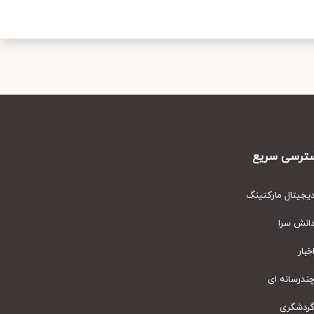
رسی سریع
یتال مارکتینگ
نش سرا
ار
رسانه ای
دشگری