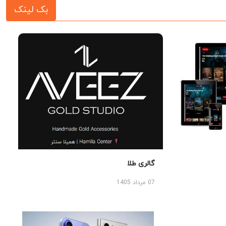
بک لینک
گالری طلا
07 مرداد 1405