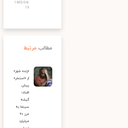
1405/04/
19
مطالب
مرتبط
«زنده شور»
از «استخر»
پیش
افتاد؛
گیشه
سینما به
مرز ۶۰
میلیارد