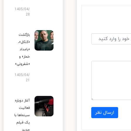
1405/04/
28
بازگشت
«کنکل»،
«بامداد
خمار» و
«شفرونی»
1405/04/
21
آغاز دوباره
فعالیت
ارسال نظر
سینماها با
یک فیلم
جدید