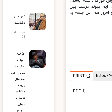
 خوراک داشته باشد .
ایم پیوند درست بین
مروز هم این جلسه به
اکبر عبدی
درگذشت
1405/05/
03
بازگشت
نصرالله
رادش به
سریال «مرد
https:
PRINT
سه هزار
چهره»؛
PDF
همکاری
دوباره با
مهران
مدیری