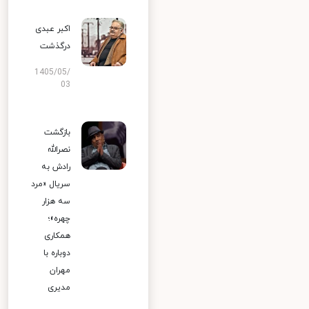
اکبر عبدی
درگذشت
1405/05/
03
بازگشت
نصرالله
رادش به
سریال «مرد
سه هزار
چهره»؛
همکاری
دوباره با
مهران
مدیری