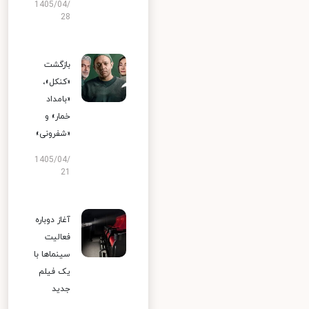
1405/04/
28
بازگشت
«کنکل»،
«بامداد
خمار» و
«شفرونی»
1405/04/
21
آغاز دوباره
فعالیت
سینماها با
یک فیلم
جدید