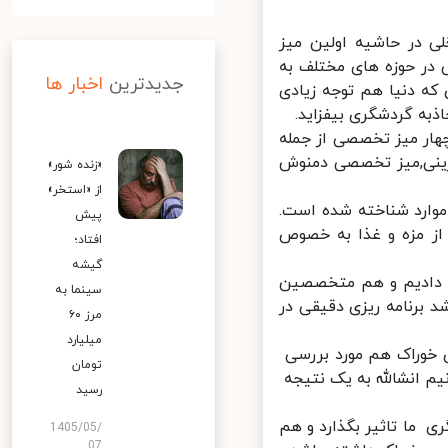
در حاشیه اولین میز
در حوزه های مختلف به
جدیدترین
اخبار ها
 دنیا هم توجه زیادی
به گردشگری بیفزاید.
ار میز تخصصی از جمله
ینی,میز تخصصی دمنوش
«زنده شور»
از «استخر»
وارد شناخته شده است.
پیش
ز مزه و غذا به خصوص
افتاد؛
گیشه
 دادیم و هم متخصصین
سینما به
برنامه ریزی دقیقی در
مرز ۶۰
میلیارد
 خوراک هم مورد بررسی
تومان
م انشالله به یک نتیجه
رسید
ما تاثیر بگذارد و هم
1405/05/
07