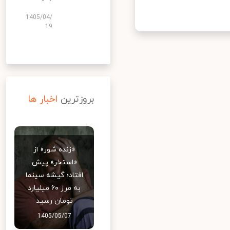
1405/04/
19
بروزترین
اخبار ها
«زنده شور» از
«استخر» پیش
افتاد؛ گیشه سینما
به مرز ۶۰ میلیارد
تومان رسید
1405/05/07