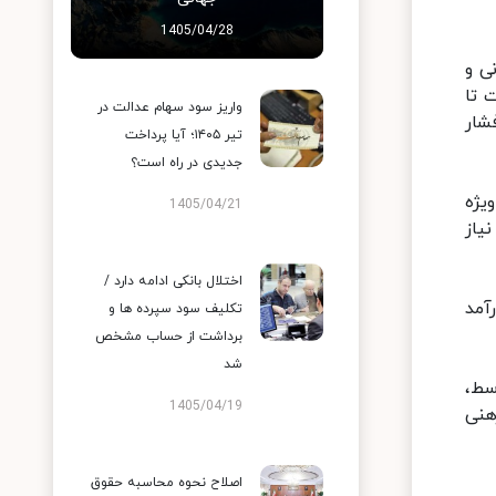
1405/04/28
ونی و
هی است تا
واریز سود سهام عدالت در
فشار
تیر ۱۴۰۵؛ آیا پرداخت
جدیدی در راه است؟
یژه
1405/04/21
یاز
اختلال بانکی ادامه دارد /
آمد
تکلیف سود سپرده ها و
برداشت از حساب مشخص
شد
سط،
1405/04/19
هنی
اصلاح نحوه محاسبه حقوق