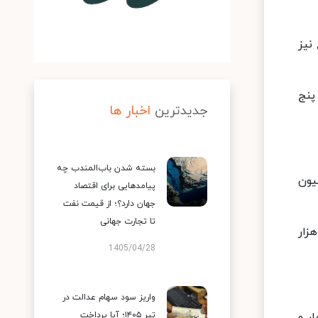
نیز
 پنج
جدیدترین
اخبار ها
بسته شدن باب‌المندب چه
یلیون
پیامدهایی برای اقتصاد
جهان دارد؟؛ از قیمت نفت
تا تجارت جهانی
اط با نرخ سود پنج درصد برای دهک‌های نخست تا سوم نیز بدون سود دوران مشارکت سه میلیون و ۲۰۰ هزار
1405/04/28
واریز سود سهام عدالت در
 دهک‌های چهار و
تیر ۱۴۰۵؛ آیا پرداخت