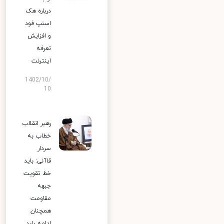
درباره هک
اسنپ‌ فود
و افزایش
تعرفه
اینترنت
1402/10/
10
رهبر انقلاب
خطاب به
سردار
قاآنی: باید
خط تقویت
جبهه
مقاومت
همچنان
ادامه یابد