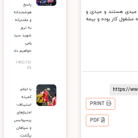
پاسخ
 عیدی هستند و عیدی و
هوشمندانه
مشغول کار بوده و بیمه
و مقتدرانه
به ترور
شهید سید
رضی
خواهیم داد
1402/10/
05
https://
با اعلام
کمیته
PRINT
استیناف؛
امتیازهای
PDF
پرسپولیس
و سپاهان
برگشت