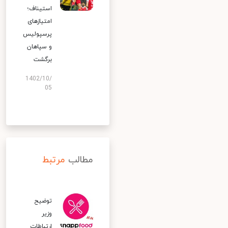
استیناف؛
امتیازهای
پرسپولیس
و سپاهان
برگشت
1402/10/
05
مطالب
مرتبط
توضیح
وزیر
ارتباطات