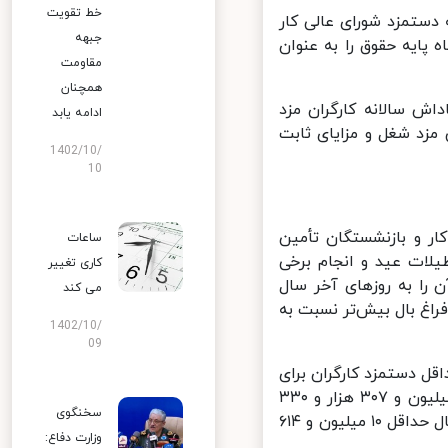
خط تقویت
ستمزد شورای عالی کار
جبهه
پایه حقوق را به عنوان
مقاومت
همچنان
ش سالانه کارگران مزد
ادامه یابد
مزد شغل و مزایای ثابت
1402/10/
10
 و بازنشستگان تأمین
ساعات
لات عید و انجام برخی
کاری تغییر
مایان آن را به روزهای آخر سال
می‌ کند
راغ بال بیش‌تر نسبت به
1402/10/
09
داقل دستمزد کارگران برای
سال ۱۴۰۲ را ۲۷ درصد تصویب کرد. بر این اساس پایه حقوق کارگران به ۵ میلیون و ۳۰۷ هزار و ۳۳۰
سخنگوی
تومان افزایش یافت. با احتساب فرمول حداقل و حداکثر عیدی، کارگران امسال حداقل ۱۰ میلیون و ۶۱۴
وزارت دفاع: