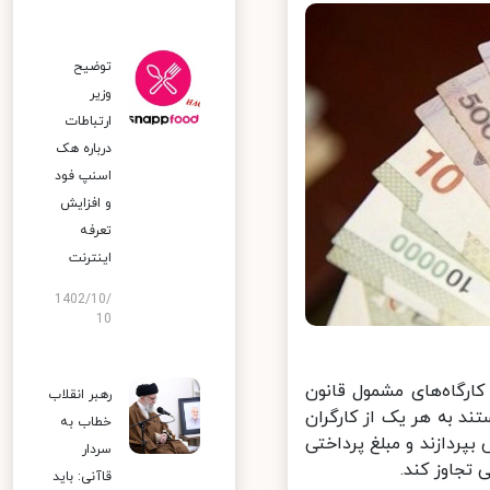
توضیح
وزیر
ارتباطات
درباره هک
اسنپ‌ فود
و افزایش
تعرفه
اینترنت
1402/10/
10
رگاه‌های مشمول قانون
رهبر انقلاب
 هستند به هر یک از کارگران
خطاب به
ی و پاداش بپردازند و مبلغ پرداختی
سردار
قاآنی: باید