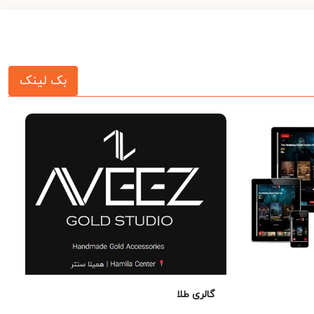
بک لینک
گالری طلا