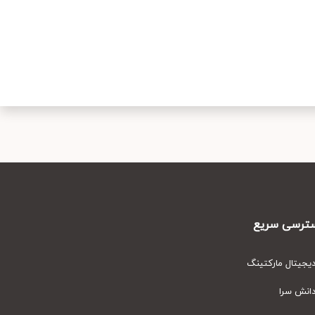
رسی سریع
یتال مارکتینگ
نش سرا