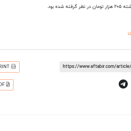
ده بود.
ن
https://www.aftabir.com/articl
RINT
DF