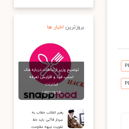
بروزترین
اخبار ها
P
توضیح وزیر ارتباطات درباره هک
اسنپ‌ فود و افزایش تعرفه
P
اینترنت
1402/10/10
رهبر انقلاب خطاب به
سردار قاآنی: باید خط
تقویت جبهه مقاومت