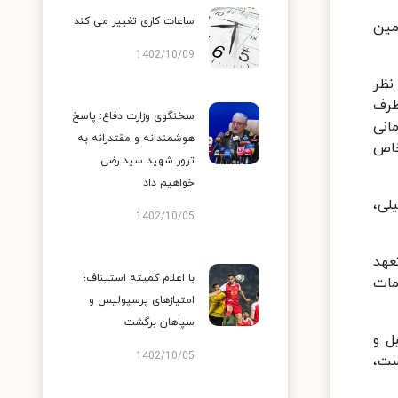
ساعات کاری تغییر می‌ کند
مین
1402/10/09
نظر
 طرف
سخنگوی وزارت دفاع: پاسخ
هزار موسسه درمانی
هوشمندانه و مقتدرانه به
خاص
ترور شهید سید رضی
خواهیم داد
لی،
1402/10/05
تعهد
با اعلام کمیته استیناف؛
 سقف خدمات
امتیازهای پرسپولیس و
سپاهان برگشت
ل و
1402/10/05
ده است،