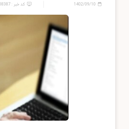
1402/09/10
کد خبر : 2408387