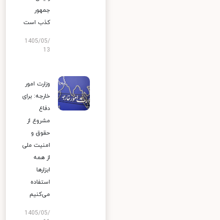
جمهور
کذب است
1405/05/
13
وزارت امور
خارجه: برای
دفاع
مشروع از
حقوق و
امنیت ملی
از همه
ابزارها
استفاده
می‌کنیم
1405/05/