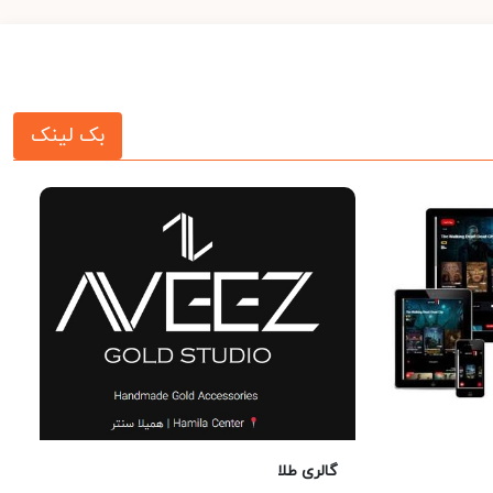
بک لینک
گالری طلا