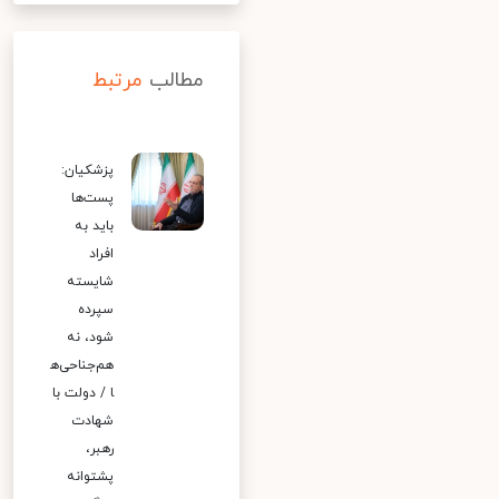
مطالب
مرتبط
پزشکیان:
پست‌ها
باید به
افراد
شایسته
سپرده
شود، نه
هم‌جناحی‌ه
ا / دولت با
شهادت
رهبر،
پشتوانه