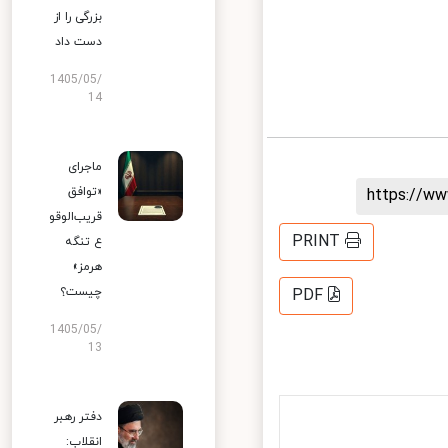
بزرگی را از
دست داد
1405/05/
14
ماجرای
«توافق
https://
قریب‌الوقو
PRINT
ع تنگه
هرمز»
چیست؟
PDF
1405/05/
13
دفتر رهبر
انقلاب: