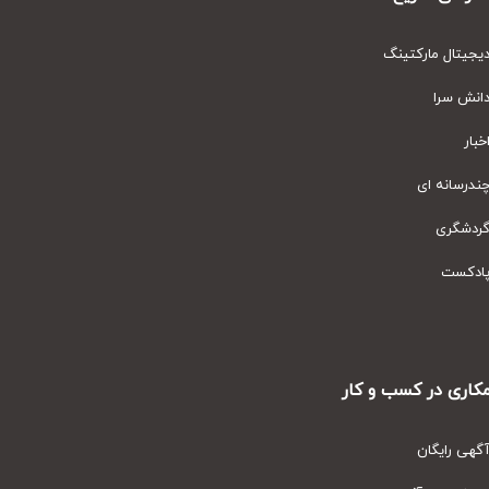
یتال مارکتینگ
نش سرا
ار
رسانه ای
دشگری
دکست
ری در کسب و کار
ی رایگان