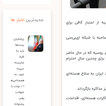
جدیدترین
اخبار ها
از اعتبار کافی برای
حبه با شبکه ای‌بی‌سی
پزشکیان:
پست‌ها
باید به
 روسیه که در حال حاضر
افراد
ای چندین سال احترام
شایسته
سپرده
یران به سلاح هسته‌ای
شود، نه
هم‌جناحی‌ه
ا / دولت با
ذاکره بازگرداند.
شهادت
رات هسته‌ای، اقدامات
رهبر،
پشتوانه