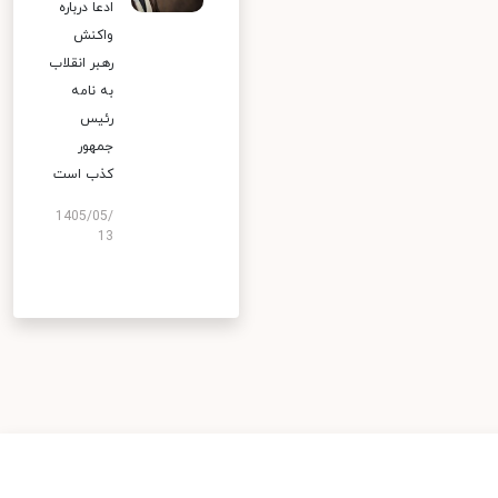
ادعا درباره
واکنش
رهبر انقلاب
به نامه
رئیس
جمهور
کذب است
1405/05/
13