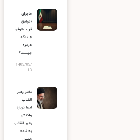
ماجرای
«توافق
قریب‌الوقو
ع تنگه
هرمز»
چیست؟
1405/05/
13
دفتر رهبر
انقلاب:
ادعا درباره
واکنش
رهبر انقلاب
به نامه
رئیس