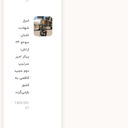
11
احراز
شهادت
خلبان
سوخو ۲۴
ارتش؛
پیکر امیر
سرتیپ
دوم مجید
کاظمی به
کشور
بازمی‌گردد
1405/05/
07