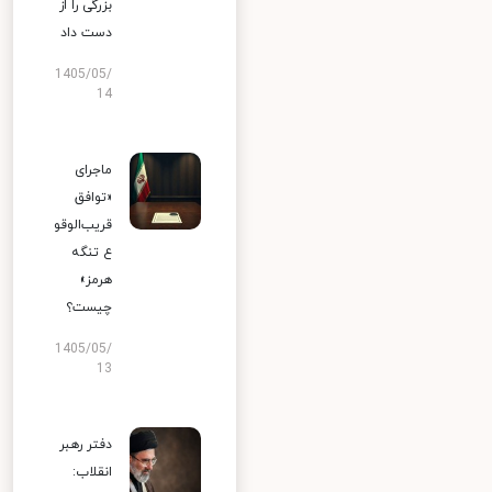
بزرگی را از
دست داد
1405/05/
14
ماجرای
«توافق
قریب‌الوقو
ع تنگه
هرمز»
چیست؟
1405/05/
13
دفتر رهبر
انقلاب: