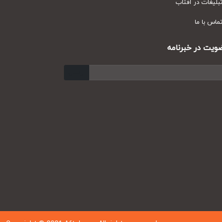
یغات در آفتاب
س با ما
ت در خبرنامه
ارسال