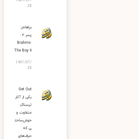
1401/07/
28
براهامز:
پسر ۲ :
Brahms:
The Boy II
1401/07/
28
Get Out
یکی از آثار
ترسناکِ
متفاوت و
خوش‌ساخت
ی که
حرف‌های