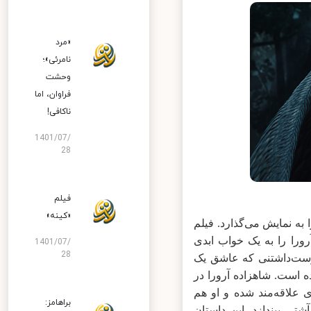
«مرد
نامرئی»؛
وحشت
فراوان، اما
ناکافی!
1401/07/
28
فیلم
«کینه»
لم “زیبای خفته” محصول سال ۱۹۵۹ را به نمایش می‌گذارد. فیلم
ا را به یک خواب ابدی
1401/07/
28
ت‌داشتنی که عاشق یک
است. شاهزاده آرورا در
 علاقه‌مند شده و او هم
براهامز:
تی بیندازد. این داستان