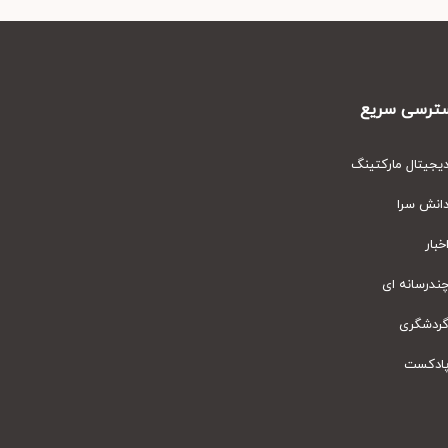
رسی سریع
یتال مارکتینگ
نش سرا
ار
رسانه ای
دشگری
دکست