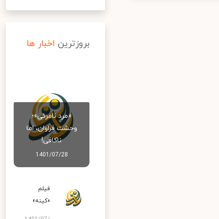
بروزترین
اخبار ها
«مرد نامرئی»؛
وحشت فراوان، اما
ناکافی!
1401/07/28
فیلم
«کینه»