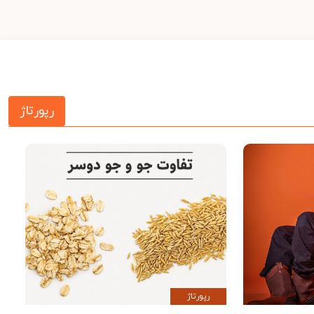
رپورتاژ
رپورتاژ