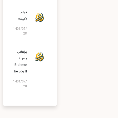
فیلم
«کینه»
1401/07/
28
براهامز:
پسر ۲ :
Brahms:
The Boy II
1401/07/
28