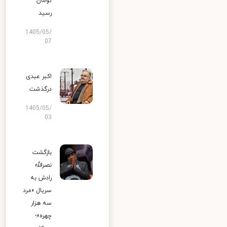
تومان
رسید
1405/05/
07
اکبر عبدی
درگذشت
1405/05/
03
بازگشت
نصرالله
رادش به
سریال «مرد
سه هزار
چهره»؛