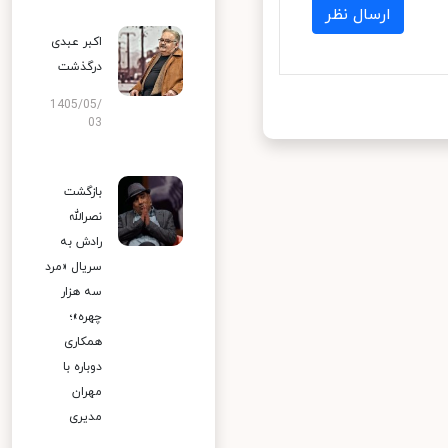
ارسال نظر
اکبر عبدی
درگذشت
1405/05/
03
بازگشت
نصرالله
رادش به
سریال «مرد
سه هزار
چهره»؛
همکاری
دوباره با
مهران
مدیری