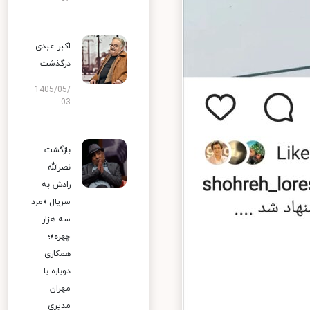
اکبر عبدی
درگذشت
1405/05/
03
بازگشت
نصرالله
رادش به
سریال «مرد
سه هزار
چهره»؛
همکاری
دوباره با
مهران
مدیری