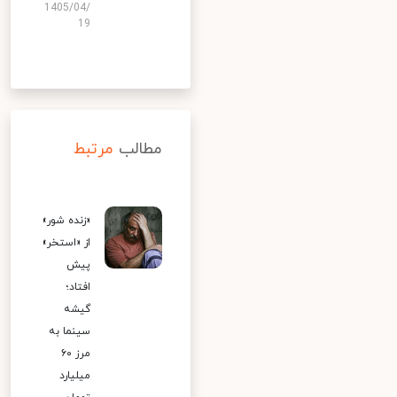
1405/04/
19
مطالب
مرتبط
«زنده شور»
از «استخر»
پیش
افتاد؛
گیشه
سینما به
مرز ۶۰
میلیارد