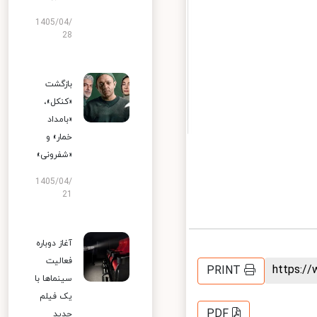
1405/04/
28
بازگشت
«کنکل»،
«بامداد
خمار» و
«شفرونی»
1405/04/
21
آغاز دوباره
فعالیت
https:
PRINT
سینماها با
یک فیلم
PDF
جدید