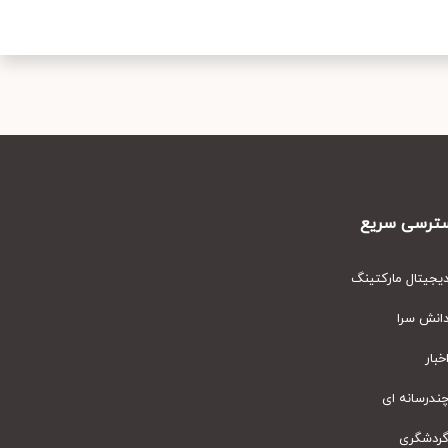
رسی سریع
یتال مارکتینگ
نش سرا
ار
رسانه ای
دشگری