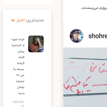
م می‌پسندند...
جدیدترین
اخبار ها
«زنده شور»
از «استخر»
پیش
افتاد؛
گیشه
سینما به
مرز ۶۰
میلیارد
تومان
رسید
1405/05/
07