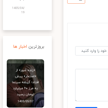
1405/04/
19
بروزترین
اخبار ها
«زنده شور» از
«استخر» پیش
افتاد؛ گیشه سینما
به مرز ۶۰ میلیارد
تومان رسید
1405/05/07