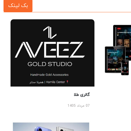
بک لینک
گالری طلا
07 مرداد 1405