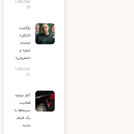
1405/04/
28
بازگشت
«کنکل»،
«بامداد
خمار» و
«شفرونی»
1405/04/
21
آغاز دوباره
فعالیت
سینماها با
یک فیلم
جدید