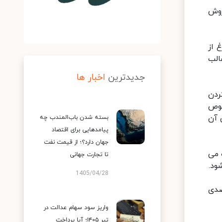
روش
 از
الب
جدیدترین
اخبار ها
ردن
صوص
 آن
بسته شدن باب‌المندب چه
پیامدهایی برای اقتصاد
جهان دارد؟؛ از قیمت نفت
ه می
تا تجارت جهانی
ود.
1405/04/28
اجرا دارد که بر اساس مهم ترین آنها، افزایش بیش از ۲۵ درصدی
واریز سود سهام عدالت در
تیر ۱۴۰۵؛ آیا پرداخت