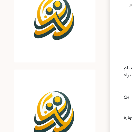
بام
راه
این
اره