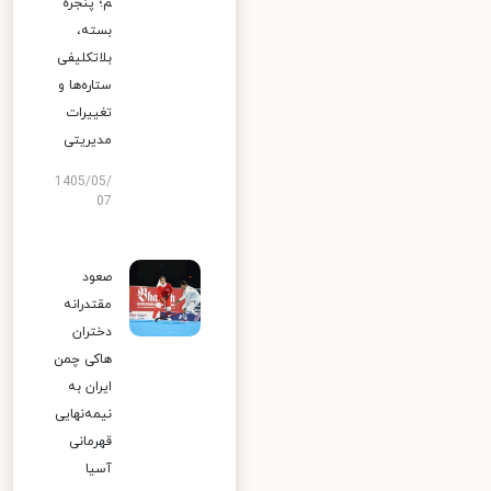
م؛ پنجره
بسته،
بلاتکلیفی
ستاره‌ها و
تغییرات
مدیریتی
1405/05/
07
صعود
مقتدرانه
دختران
هاکی چمن
ایران به
نیمه‌نهایی
قهرمانی
آسیا