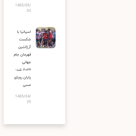
1405/05/
03
اسپانیا با
شکست
آرژانتین
قهرمان جام
جهانی
۲۰۲۶ شد؛
پایان رویای
مسی
1405/04/
29