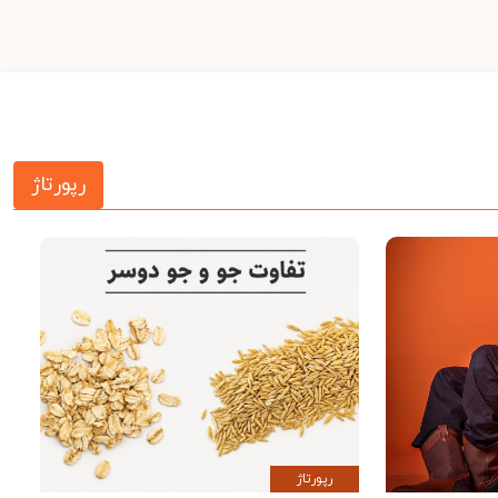
رپورتاژ
رپورتاژ