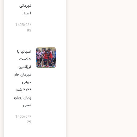
قهرمانی
آسیا
1405/05/
03
اسپانیا با
شکست
آرژانتین
قهرمان جام
جهانی
۲۰۲۶ شد؛
پایان رویای
مسی
1405/04/
29