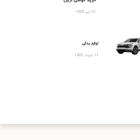
خرید گوشی ارزان
21 تیر 1405
لوازم یدکی
11 خرداد 1405