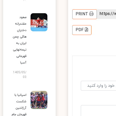
https:
PRINT
صعود
مقتدرانه
PDF
دختران
هاکی چمن
ایران به
نیمه‌نهایی
قهرمانی
آسیا
1405/05/
03
اسپانیا با
شکست
آرژانتین
قهرمان جام