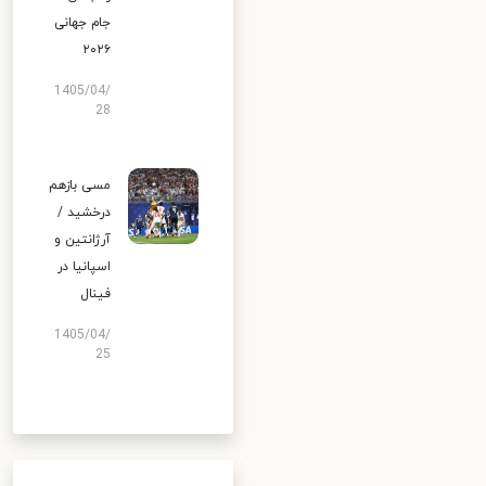
جام جهانی
۲۰۲۶
1405/04/
28
مسی بازهم
درخشید /
آرژانتین و
اسپانیا در
فینال
1405/04/
25