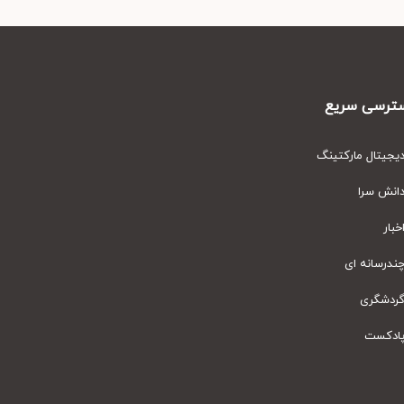
رسی سریع
یتال مارکتینگ
نش سرا
ار
رسانه ای
دشگری
دکست