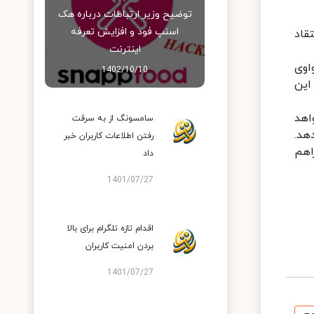
توضیح وزیر ارتباطات درباره هک
اسنپ‌ فود و افزایش تعرفه
ظران اعتقاد
اینترنت
م هواوی
1402/10/10
این
اهد
سامسونگ از به سرقت
دهد.
رفتن اطلاعات کاربران خبر
اهم
داد
1401/07/27
اقدام تازه تلگرام برای بالا
بردن امنیت کاربران
1401/07/27