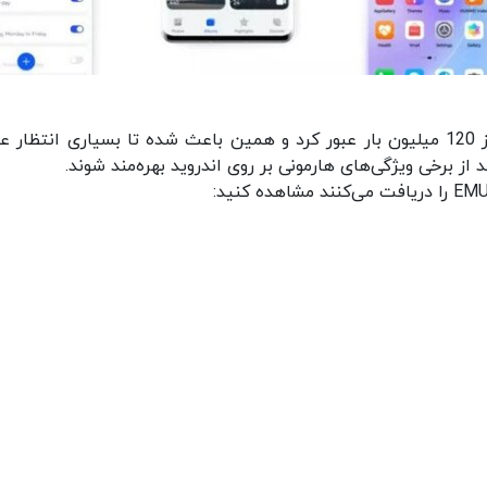
تعداد نصب سیستم‌عامل هارمونی OS چندی پیش از 120 میلیون بار عبور کرد و همین باعث شده تا بسیاری انتظا