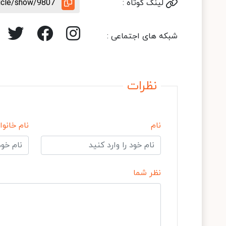
لینک کوتاه :
ticle/show/9807
شبکه های اجتماعی :
نظرات
نام
نام خانوا
نظر شما