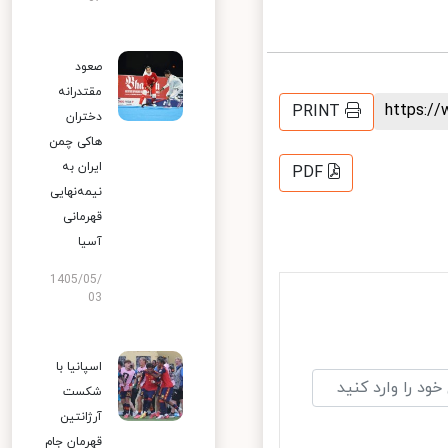
صعود
مقتدرانه
https:
PRINT
دختران
هاکی چمن
ایران به
PDF
نیمه‌نهایی
قهرمانی
آسیا
1405/05/
03
اسپانیا با
شکست
آرژانتین
قهرمان جام