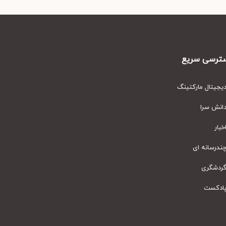
رسی سریع
یتال مارکتینگ
نش سرا
ار
رسانه ای
دشگری
دکست