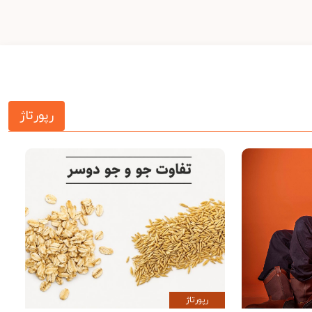
رپورتاژ
رپورتاژ