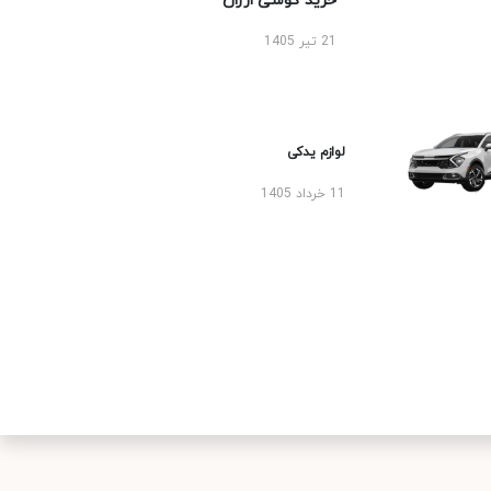
خرید گوشی ارزان
21 تیر 1405
لوازم یدکی
11 خرداد 1405