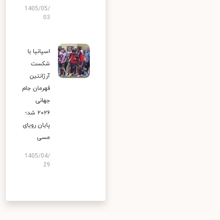
1405/05/
03
اسپانیا با
شکست
آرژانتین
قهرمان جام
جهانی
۲۰۲۶ شد؛
پایان رویای
مسی
1405/04/
29