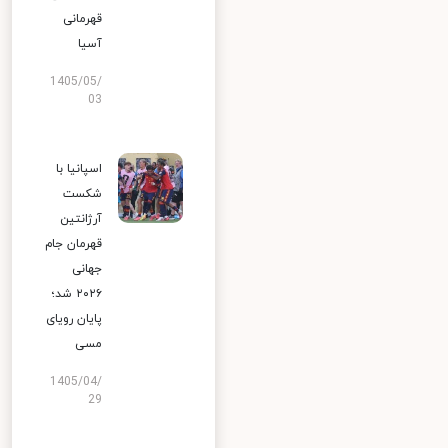
قهرمانی
آسیا
1405/05/
03
اسپانیا با
شکست
آرژانتین
قهرمان جام
جهانی
۲۰۲۶ شد؛
پایان رویای
مسی
1405/04/
29