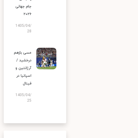
جام جهانی
۲۰۲۶
1405/04/
28
مسی بازهم
درخشید /
آرژانتین و
اسپانیا در
فینال
1405/04/
25