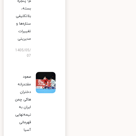
م؛ پنجره
بسته،
بلاتکلیفی
ستاره‌ها و
تغییرات
مدیریتی
1405/05/
07
صعود
مقتدرانه
دختران
هاکی چمن
ایران به
نیمه‌نهایی
قهرمانی
آسیا