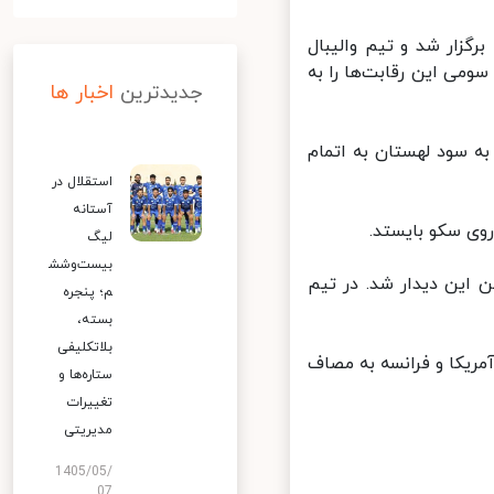
گزار شد و تیم والیبال
عنوان سومی این رقابت‌ها را به
جدیدترین
اخبار ها
ت در سه ست و به ترتیب با نتایج ۲۵ بر ۱۶، ۲۵ بر ۲۳ و ۲۵ بر ۲۰ به سود لهستان به اتمام
استقلال در
آستانه
ی سکو بایستد.
لیگ
بیست‌وشش
 امتیازآورترین بازیکن این دیدار شد. در تیم
م؛ پنجره
بسته،
بلاتکلیفی
دو تیم والیبال آمریکا و فرانسه به مصاف
ستاره‌ها و
تغییرات
مدیریتی
1405/05/
07