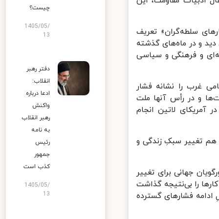
ل ادبیات مقاومت، این
چیست؟
1405/05/
های سلطه‌گران» تعریف
13
د و در ماه‌های گذشته
‌ای و فرهنگی و سیاسی
دفتر رهبر
انقلاب:
ی غرب را نشانه فشار
ادعا درباره
ا و در رأس آنها ملت
واکنش
 آمریکای لاتین انجام
رهبر انقلاب
به نامه
م تغییر سبکِ زندگی و
رئیس
جمهور
کذب است
یان جهانی برای تغییر
رها را بی‌نتیجه گذاشت
1405/05/
13
ِ ادامه فشارهای گسترده