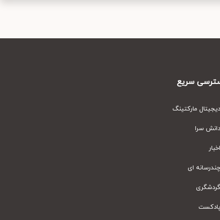
رسی سریع
یتال مارکتینگ
نش سرا
ار
رسانه ای
دشگری
دکست