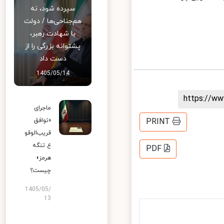
سپرده شود، نه
هم‌جناحی‌ها / دولت
با شهادت رهبر،
پشتوانه بزرگی را از
دست داد
1405/05/14
https://
ماجرای
«توافق
PRINT
قریب‌الوقو
ع تنگه
PDF
هرمز»
چیست؟
1405/05/
13