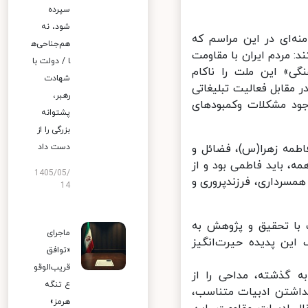
سپرده
شود، نه
ه‌ای در این مراسم که
هم‌جناحی‌ه
ردم ایران با مقاومت
ا / دولت با
ی» این ملت را ناکام
شهادت
قابل فعالیت تبلیغاتی
رهبر،
جود مشکلات وکمبودهای
پشتوانه
بزرگی را از
طمه زهرا(س)، فضائل و
دست داد
ه، باید فاطمی بود و از
1405/05/
مسرداری، فرزندپروری و
14
 با تحقیق و پژوهش به
ماجرای
ین پدیده حیرت‌انگیز
«توافق
قریب‌الوقو
 گذشته، مداحی را از
ع تنگه
داشتن ادبیات متناسب،
هرمز»