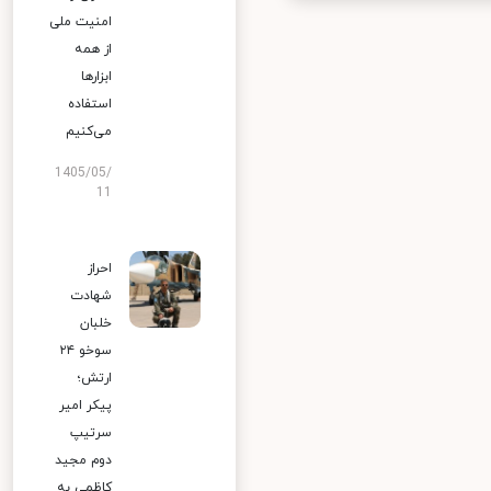
امنیت ملی
از همه
ابزارها
استفاده
می‌کنیم
1405/05/
11
احراز
شهادت
خلبان
سوخو ۲۴
ارتش؛
پیکر امیر
سرتیپ
دوم مجید
کاظمی به