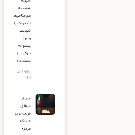
سپرده
شود، نه
هم‌جناحی‌ه
ا / دولت با
شهادت
رهبر،
پشتوانه
بزرگی را از
دست داد
1405/05/
14
ماجرای
«توافق
قریب‌الوقو
ع تنگه
هرمز»