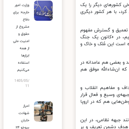
 کشورهای دیگر را یک
وزارت امور
رد، با هر کشور دیگری
خارجه: برای
دفاع
مشروع از
 تعمیق و گسترش مفهوم
حقوق و
م، در «کانون یک جنگ
امنیت ملی
است این مُلک و خاک و
از همه
ابزارها
 و بعضی هم عامدانه در
استفاده
ه ان‌شاءالله موفق هم
می‌کنیم
1405/05/
11
ف و مفاهیم انقلاب و
هه‌ی وسیع و فعال قرار
ن‌هایی هم که در اروپا
احراز
شهادت
 جبهه نظامی، در این
خلبان
 هدف دشمن تعریف و بر
سوخو ۲۴