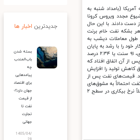
مریکا (بامداد شنبه به
یوع مجدد ویروس کرونا
ست دادند. با این حال
جدیدترین
اخبار ها
 بشکه نفت خام برنت
. این شاخص در طول معاملات دیشب به
 خود را با رشد به پایان
بسته شدن
رساند. قیمت پیش‌خرید هر بشکه نفت خام تگزاس غرب آمریکا، دابلیوتی‌آی، ۹۱ سنت یا ۲.۳۴ درصد
باب‌المندب
وز پس از آن اتفاق افتاد که
چه
 کاهش تولید را افزایش
پیامدهایی
. قیمت‌های نفت پس از
 احتمالاً به مشوق‌های
برای اقتصاد
مالی و حمایتی بیشتری برای اقتصاد آمریکا نیاز خواهیم داشت. چرا که فعلاً نرخ بیکاری در سطح ۲
جهان دارد؟؛
از قیمت
نفت تا
تجارت
جهانی
1405/04/
28