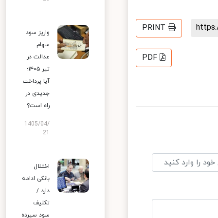
http
PRINT
واریز سود
سهام
PDF
عدالت در
تیر ۱۴۰۵؛
آیا پرداخت
جدیدی در
راه است؟
1405/04/
21
اختلال
بانکی ادامه
دارد /
تکلیف
سود سپرده