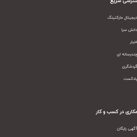
رسی سریع
یتال مارکتینگ
نش سرا
ار
رسانه ای
دشگری
دکست
ری در کسب و کار
ی رایگان