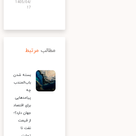
1405/04/
17
مطالب
مرتبط
بسته شدن
باب‌المندب
چه
پیامدهایی
برای اقتصاد
جهان دارد؟؛
از قیمت
نفت تا
تجارت