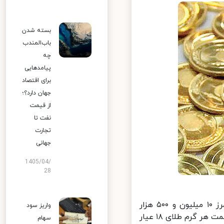
بسته شدن
باب‌المندب
چه
پیامدهایی
برای اقتصاد
جهان دارد؟؛
از قیمت
نفت تا
تجارت
جهانی
1405/04/
28
به گزارش خبرگزاری خبرآنلاین، قیمت هر قطعه سکه تمام بهار ازادی از مرز ۱۰ میلیون و ۵۰۰ هزار
واریز سود
تومان عبور کرد تا رکوردهای تازه ای در این بازار به جا بماند. بر این اساس قیمت هر گرم طلای ۱۸ عیار
سهام