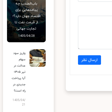
باب‌المندب چه
پیامدهایی برای
اقتصاد جهان دارد؟؛
از قیمت نفت تا
تجارت جهانی
1405/04/28
واریز سود
ارسال نظر
سهام
عدالت در
تیر ۱۴۰۵؛
آیا پرداخت
جدیدی در
راه است؟
1405/04/
21