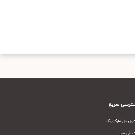
رسی سریع
یتال مارکتینگ
نش سرا