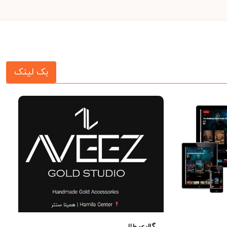
بک لینک
گالری طلا