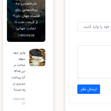
باب‌المندب چه
پیامدهایی برای
اقتصاد جهان دارد؟؛
از قیمت نفت تا
تجارت جهانی
1405/04/28
واریز سود
سهام
عدالت در
تیر ۱۴۰۵؛
آیا پرداخت
جدیدی در
ارسال نظر
راه است؟
1405/04/
21