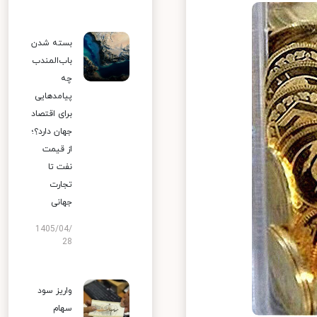
بسته شدن
باب‌المندب
چه
پیامدهایی
برای اقتصاد
جهان دارد؟؛
از قیمت
نفت تا
تجارت
جهانی
1405/04/
28
واریز سود
سهام