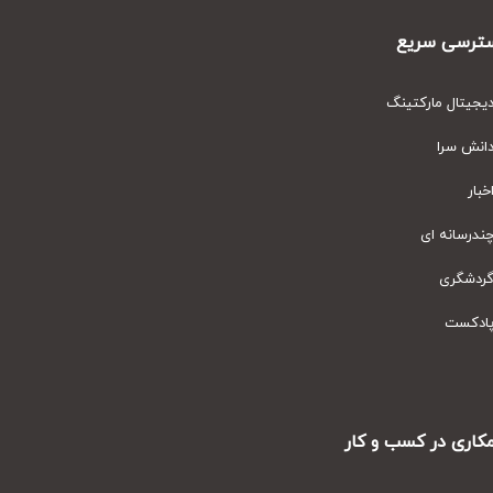
رسی سریع
یتال مارکتینگ
نش سرا
ار
رسانه ای
دشگری
دکست
ری در کسب و کار