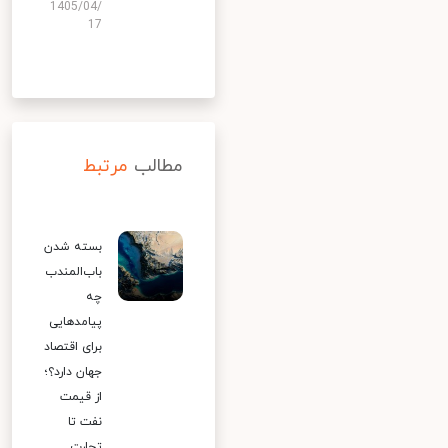
1405/04/
17
مطالب
مرتبط
بسته شدن
باب‌المندب
چه
پیامدهایی
برای اقتصاد
جهان دارد؟؛
از قیمت
نفت تا
تجارت