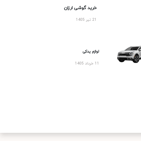
خرید گوشی ارزان
21 تیر 1405
لوازم یدکی
11 خرداد 1405