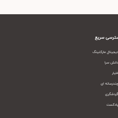
رسی سریع
یتال مارکتینگ
نش سرا
ار
رسانه ای
دشگری
دکست