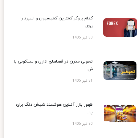
کدام بروکر کمترین کمیسیون و اسپرد را
روی...
30 تیر 1405
تحولی مدرن در فضاهای اداری و مسکونی با
ش...
31 تیر 1405
ظهور بازار آنلاین هوشمند شیش دنگ برای
پا...
30 تیر 1405