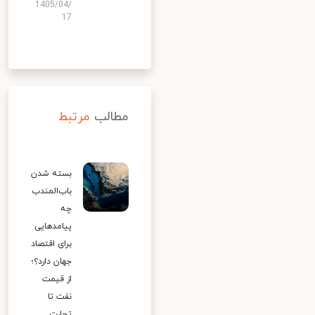
1405/04/
17
مطالب
مرتبط
بسته شدن
باب‌المندب
چه
پیامدهایی
برای اقتصاد
جهان دارد؟؛
از قیمت
نفت تا
تجارت