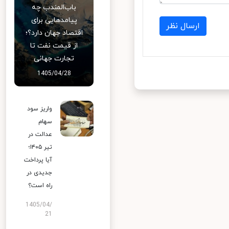
باب‌المندب چه
پیامدهایی برای
ارسال نظر
اقتصاد جهان دارد؟؛
از قیمت نفت تا
تجارت جهانی
1405/04/28
واریز سود
سهام
عدالت در
تیر ۱۴۰۵؛
آیا پرداخت
جدیدی در
راه است؟
1405/04/
21