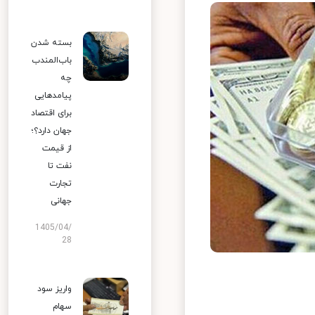
بسته شدن
باب‌المندب
چه
پیامدهایی
برای اقتصاد
جهان دارد؟؛
از قیمت
نفت تا
تجارت
جهانی
1405/04/
28
واریز سود
سهام