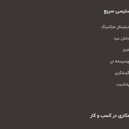
رسی سریع
یتال مارکتینگ
نش سرا
ار
رسانه ای
دشگری
دکست
ری در کسب و کار