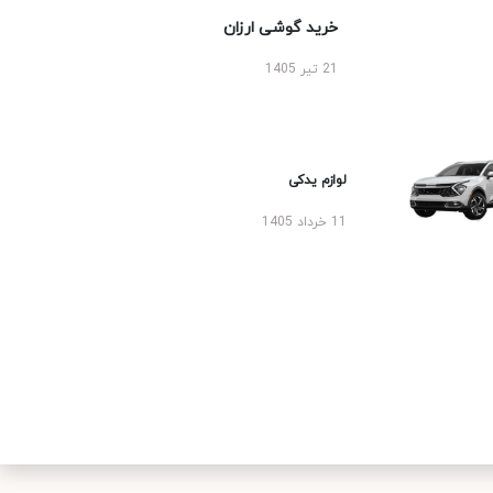
خرید گوشی ارزان
21 تیر 1405
لوازم یدکی
11 خرداد 1405