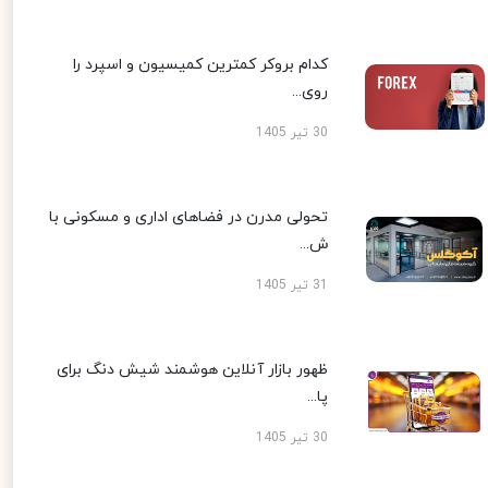
کدام بروکر کمترین کمیسیون و اسپرد را
روی...
30 تیر 1405
تحولی مدرن در فضاهای اداری و مسکونی با
ش...
31 تیر 1405
ظهور بازار آنلاین هوشمند شیش دنگ برای
پا...
30 تیر 1405