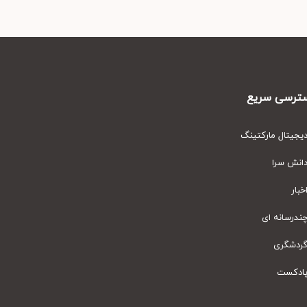
رسی سریع
یتال مارکتینگ
نش سرا
ار
رسانه ای
دشگری
دکست