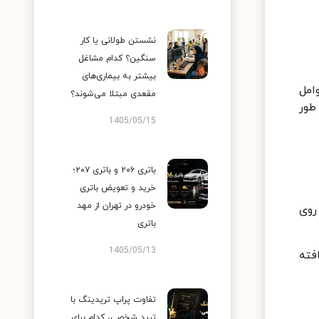
نشستن طولانی یا کار
سنگین؟ کدام مشاغل
بیشتر به بیماری‌های
امل
مقعدی مبتلا می‌شوند؟
طور
1405/05/15
باتری ۲۰۶ و باتری ۲۰۷؛
خرید و تعویض باتری
خودرو در تهران از مهد
 روی
باتری
1405/05/13
فته
تفاوت پراپ تریدینگ با
ترید شخصی، کدام برای