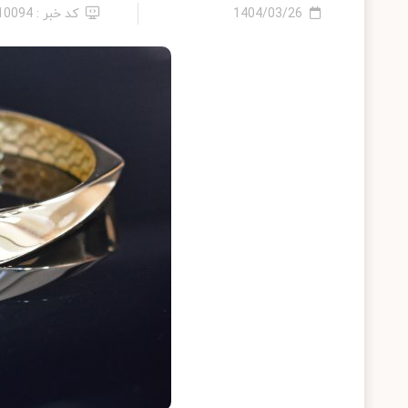
1404/03/26
کد خبر : 2410094