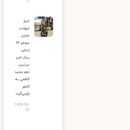
11
احراز
شهادت
خلبان
سوخو ۲۴
ارتش؛
پیکر امیر
سرتیپ
دوم مجید
کاظمی به
کشور
بازمی‌گردد
1405/05/
07