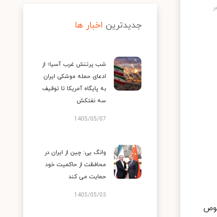
جدیدترین
اخبار ها
شب پرتنش غرب آسیا؛ از
ادعای حمله موشکی ایران
به پایگاه آمریکا تا توقیف
سه نفتکش
1405/05/07
وانگ یی: چین از ایران در
محافظت از حاکمیت خود
حمایت می کند
1405/05/03
صوص