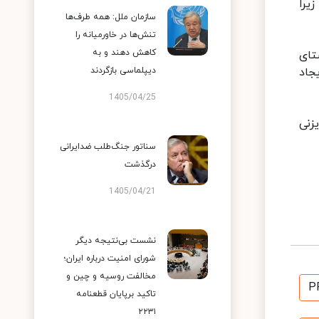
یرا
سازمان ملل: همه طرف‌ها
تنش‌ها در خاورمیانه را
کاهش دهند و به
تای
جاد
دیپلماسی بازگردند
1405/04/25
زنی
سناتور جنگ‌طلب ضدایرانی
درگذشت
1405/04/21
نشست بی‌نتیجه دیگر
شورای امنیت درباره ایران؛
مخالفت روسیه و چین و
P
تاکید برپایان قطعنامه
۲۲۳۱