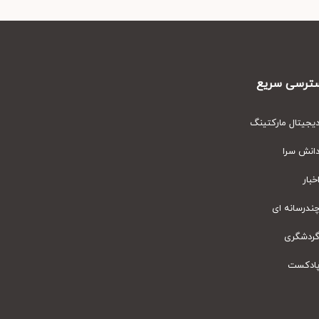
رسی سریع
یتال مارکتینگ
نش سرا
ار
رسانه ای
دشگری
دکست