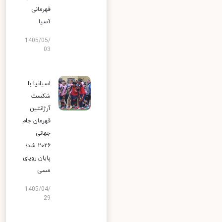
قهرمانی
آسیا
1405/05/
03
اسپانیا با
شکست
آرژانتین
قهرمان جام
جهانی
۲۰۲۶ شد؛
پایان رویای
مسی
1405/04/
29