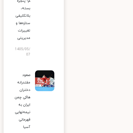
م؛ پنجره
بسته،
بلاتکلیفی
ستاره‌ها و
تغییرات
مدیریتی
1405/05/
07
صعود
مقتدرانه
دختران
هاکی چمن
ایران به
نیمه‌نهایی
قهرمانی
آسیا