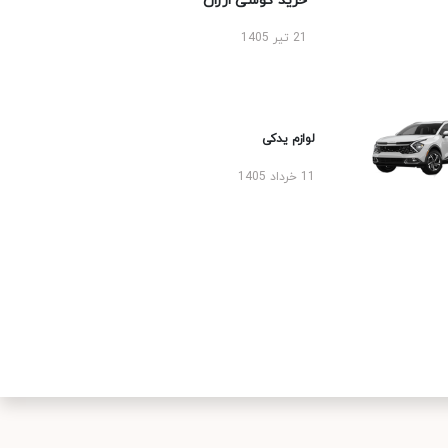
خرید گوشی ارزان
21 تیر 1405
لوازم یدکی
11 خرداد 1405