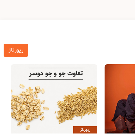
رپورتاژ
رپورتاژ