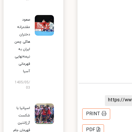
صعود
مقتدرانه
دختران
هاکی چمن
ایران به
نیمه‌نهایی
قهرمانی
آسیا
1405/05/
03
https://
اسپانیا با
PRINT
شکست
آرژانتین
PDF
قهرمان جام