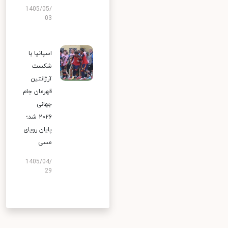
1405/05/
03
اسپانیا با
شکست
آرژانتین
قهرمان جام
جهانی
۲۰۲۶ شد؛
پایان رویای
مسی
1405/04/
29