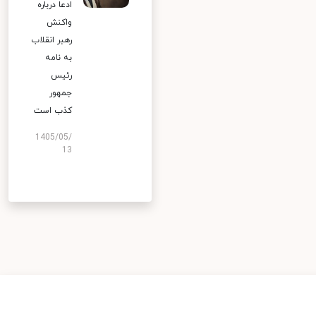
ادعا درباره
واکنش
رهبر انقلاب
به نامه
رئیس
جمهور
کذب است
1405/05/
13