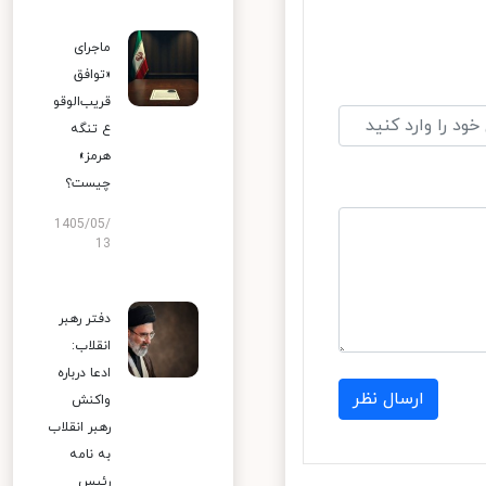
ماجرای
«توافق
قریب‌الوقو
ع تنگه
هرمز»
چیست؟
1405/05/
13
دفتر رهبر
انقلاب:
ادعا درباره
ارسال نظر
واکنش
رهبر انقلاب
به نامه
رئیس