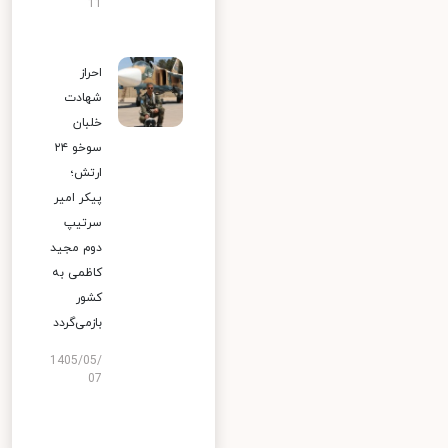
11
احراز
شهادت
خلبان
سوخو ۲۴
ارتش؛
پیکر امیر
سرتیپ
دوم مجید
کاظمی به
کشور
بازمی‌گردد
1405/05/
07