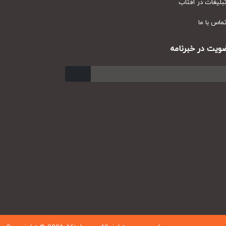
یغات در آفتاب
س با ما
ت در خبرنامه
ارسال