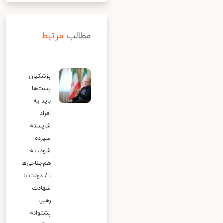
مطالب
مرتبط
پزشکیان:
پست‌ها
باید به
افراد
شایسته
سپرده
شود، نه
هم‌جناحی‌ه
ا / دولت با
شهادت
رهبر،
پشتوانه