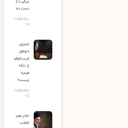
بزرگی را از
دست داد
1405/05/
14
ماجرای
«توافق
قریب‌الوقو
ع تنگه
هرمز»
چیست؟
1405/05/
13
دفتر رهبر
انقلاب: