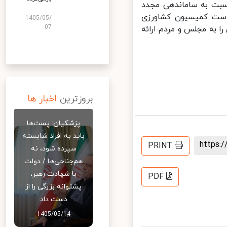
بت به ساماندهی مجدد
است کمیسیون کشاورزی
1405/05/
07
 به مجلس و مردم ارائه
بروزترین
اخبار ها
پزشکیان: پست‌ها
باید به افراد شایسته
https
PRINT
سپرده شود، نه
هم‌جناحی‌ها / دولت
با شهادت رهبر،
PDF
پشتوانه بزرگی را از
دست داد
1405/05/14