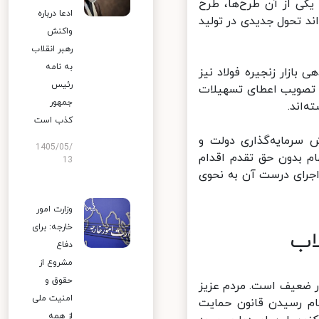
ی از آن طرح‌ها، طرح
ادعا درباره
 تحول جدیدی در تولید
واکنش
رهبر انقلاب
به نامه
ازار زنجیره فولاد نیز
رئیس
تصویب اعطای تسهیلات
جمهور
اند.
کذب است
رمایه‌گذاری دولت و
1405/05/
 بدون حق تقدم اقدام
13
رای درست آن به نحوی
وزارت امور
خارجه: برای
اب
دفاع
مشروع از
حقوق و
 ضعیف است. مردم عزیز
امنیت ملی
سرانجام رسیدن قانون حمایت
از همه