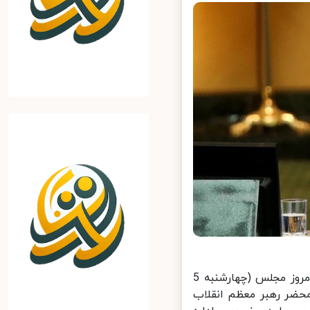
فارس: محمدباقر قالیباف در در نطق پیش از دستور خود در نشست علنی امروز مجلس (چهارشنبه 5
محضر رهبر معظم انقلاب