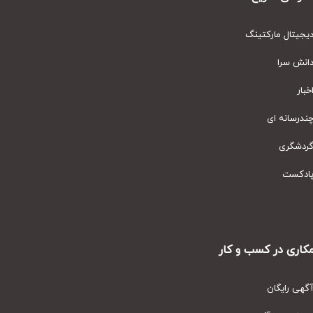
یتال مارکتینگ
نش سرا
ار
رسانه ای
دشگری
دکست
ری در کسب و کار
ی رایگان