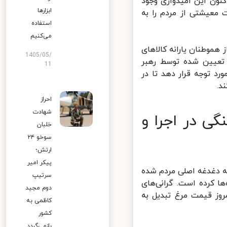
نون این امیدواری وجود
ابزارها
عیشتی از مردم را به
استفاده
می‌کنیم
اید تا پایان سال به 60 میلیون نفر از هموطنان یارانه کالاهای
1405/05/
عیین شده توسط رهبر
11
پنج ساله هفتم مورد توجه قرار دهد تا در
.
احراز
شهادت
ی در اجرا و
خلبان
سوخو ۲۴
ارتش؛
پیکر امیر
 دغدغه اصلی مردم شده
سرتیپ
 کرده است. گرانی‌های
دوم مجید
ز قیمت مرغ تبدیل به
کاظمی به
کشور
بازمی‌گردد