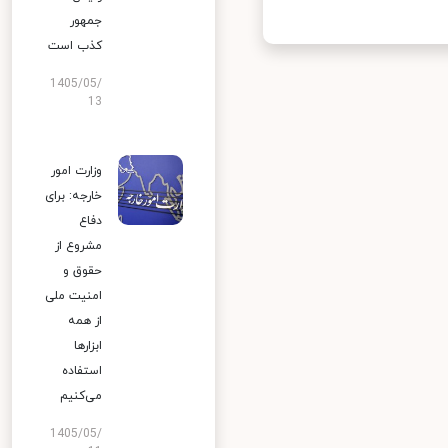
جمهور
کذب است
1405/05/
13
وزارت امور
خارجه: برای
دفاع
مشروع از
حقوق و
امنیت ملی
از همه
ابزارها
استفاده
می‌کنیم
1405/05/