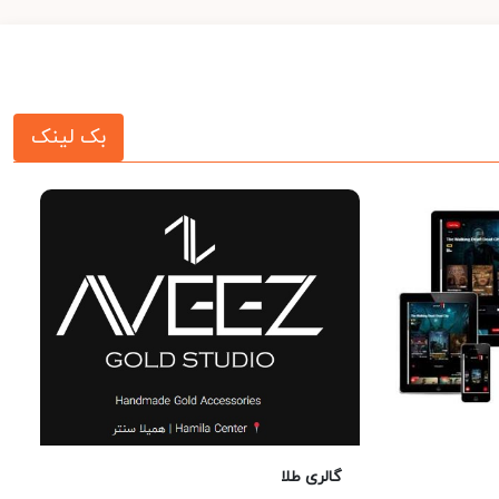
بک لینک
گالری طلا