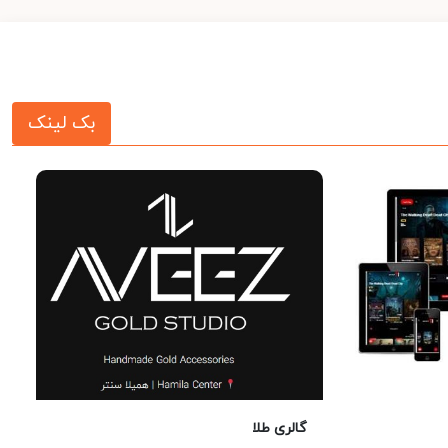
بک لینک
گالری طلا