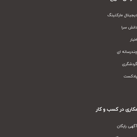
یتال مارکتینگ
نش سرا
ار
رسانه ای
دشگری
دکست
ری در کسب و کار
ی رایگان