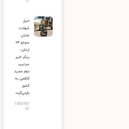
11
احراز
شهادت
خلبان
سوخو ۲۴
ارتش؛
پیکر امیر
سرتیپ
دوم مجید
کاظمی به
کشور
بازمی‌گردد
1405/05/
07