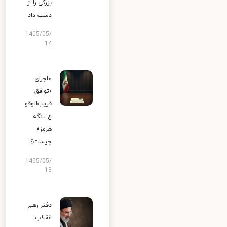
بزرگی را از
دست داد
1405/05/
14
ماجرای
«توافق
قریب‌الوقو
ع تنگه
هرمز»
چیست؟
1405/05/
13
دفتر رهبر
انقلاب: