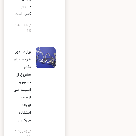
جمهور
کذب است
1405/05/
13
وزارت امور
خارجه: برای
دفاع
مشروع از
حقوق و
امنیت ملی
از همه
ابزارها
استفاده
می‌کنیم
1405/05/