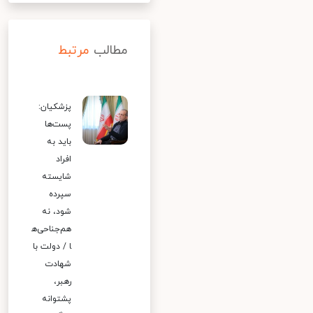
مطالب
مرتبط
پزشکیان:
پست‌ها
باید به
افراد
شایسته
سپرده
شود، نه
هم‌جناحی‌ه
ا / دولت با
شهادت
رهبر،
پشتوانه