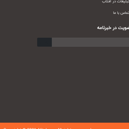
یغات در آفتاب
س با ما
ت در خبرنامه
ارسال