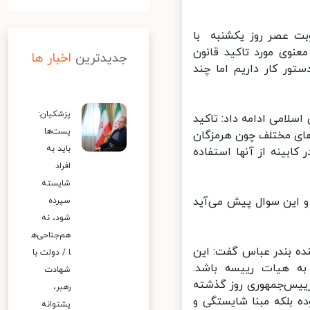
ت عصر روز یکشنبه با
و معنوی مورد تاکید قانون
جدیدترین
اخبار ها
ر کار داریم اما چند
پزشکیان:
لامی ادامه داد: تاکید
پست‌ها
های مختلف چون هرمزگان
باید به
بینه از آنها استفاده
افراد
شایسته
 این سوال پیش می‌آید
سپرده
شود، نه
هم‌جناحی‌ه
ه بندر عباس گفت: این
ا / دولت با
ه هیات رییسه باشد.
شهادت
یس‌جمهوری روز گذشته
رهبر،
 بلکه مبنا شایستگی و
پشتوانه