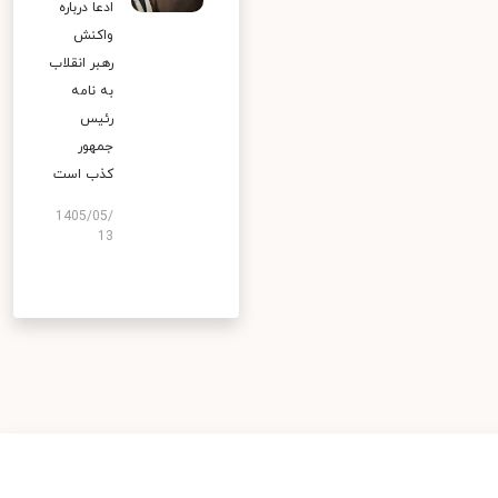
ادعا درباره
واکنش
رهبر انقلاب
به نامه
رئیس
جمهور
کذب است
1405/05/
13