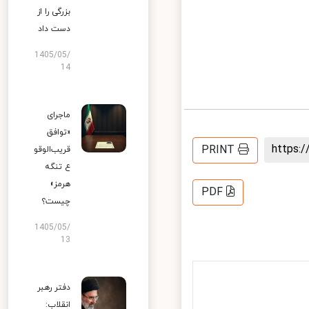
بزرگی را از
دست داد
1405/05/
14
ماجرای
«توافق
https
PRINT
قریب‌الوقو
ع تنگه
هرمز»
PDF
چیست؟
1405/05/
13
دفتر رهبر
انقلاب: