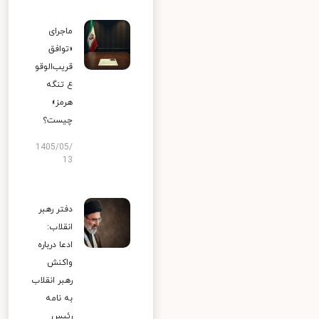
ماجرای
«توافق
قریب‌الوقو
ع تنگه
هرمز»
چیست؟
1405/05/
13
دفتر رهبر
انقلاب:
ادعا درباره
واکنش
رهبر انقلاب
به نامه
رئیس