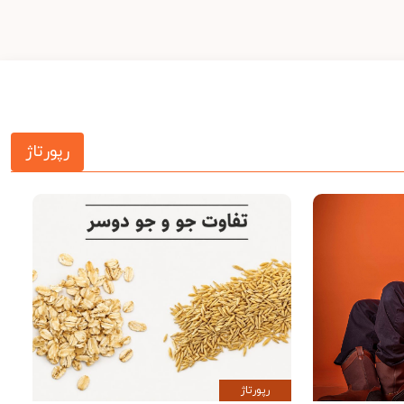
رپورتاژ
رپورتاژ