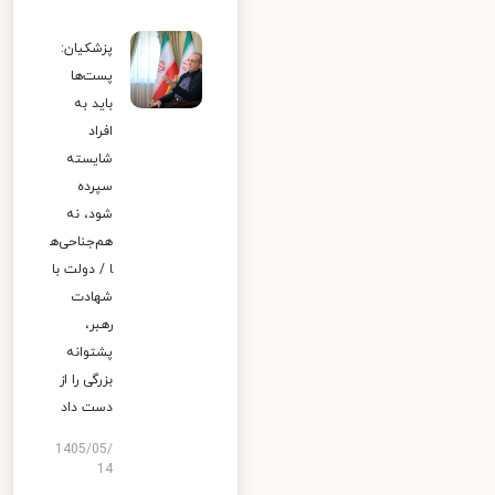
پزشکیان:
پست‌ها
باید به
افراد
شایسته
سپرده
شود، نه
هم‌جناحی‌ه
ا / دولت با
شهادت
رهبر،
پشتوانه
بزرگی را از
دست داد
1405/05/
14