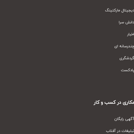
یتال مارکتینگ
نش سرا
ار
رسانه ای
دشگری
دکست
ری در کسب و کار
ی رایگان
یغات در آفتاب