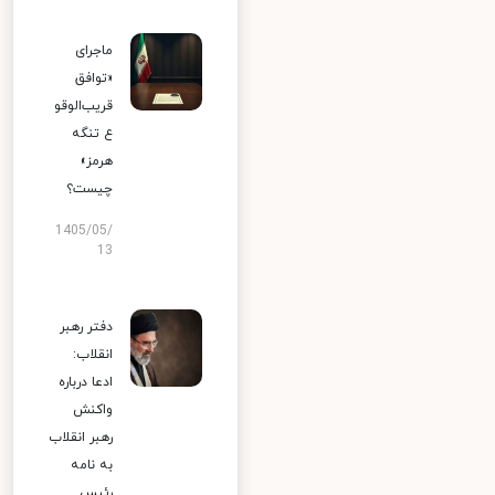
ماجرای
«توافق
قریب‌الوقو
ع تنگه
هرمز»
چیست؟
1405/05/
13
دفتر رهبر
انقلاب:
ادعا درباره
واکنش
رهبر انقلاب
به نامه
رئیس