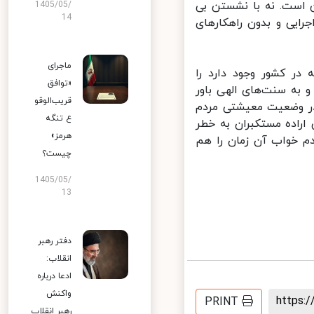
 است. نه با نشستن بی
1405/05/
14
ایی و بدون راهکارهای
ماجرای
 کشور وجود دارد را
«توافق
به سنت‌های الهی باور
قریب‌الوقو
 وضعیت معیشتی مردم
ع تنگه
راده مستکبران به خطر
هرمز»
م خواب آن زمان را هم
چیست؟
1405/05/
13
دفتر رهبر
انقلاب:
ادعا درباره
واکنش
https
PRINT
رهبر انقلاب