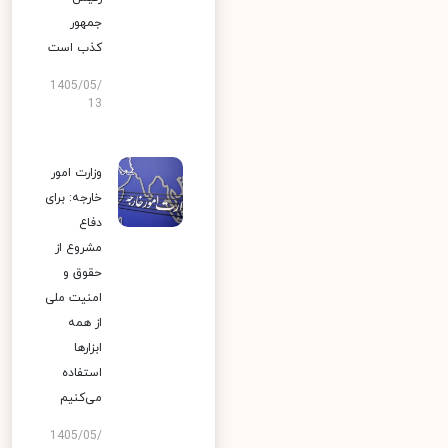
جمهور
کذب است
1405/05/
13
وزارت امور
خارجه: برای
دفاع
مشروع از
حقوق و
امنیت ملی
از همه
ابزارها
استفاده
می‌کنیم
1405/05/