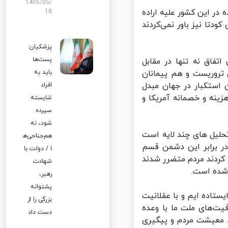
1405/05/
ن ساده در این کشور علیه اراده
18
دتا نیز باور نمی‌کردند
پزشکیان:
پست‌ها
اق نه تنها در مقابل
تروریست و هم پیمانان
باید به
ستکبار در جهان مبدل
افراد
نه و خصمانه آمریکا و
شایسته
سپرده
شود، نه
ز به تحلیل های چند لایه است
هم‌جناحی‌ه
 برابر این دشمن قسم
ا / دولت با
ردند مردم متضرر شدند
شهادت
شده است.
رهبر،
پشتوانه
تاده ایم و با عقلانیت
بزرگی را از
ت‌های ملت ما با وعده
دست داد
معیشت مردم و پیگیری