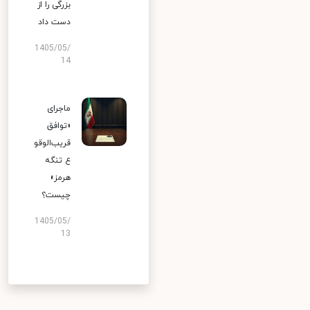
بزرگی را از
دست داد
1405/05/
14
ماجرای
«توافق
قریب‌الوقو
ع تنگه
هرمز»
چیست؟
1405/05/
13