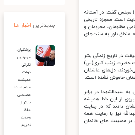
 مجلس گفت: در آستانه
یت است. معجزه تاریخی
جدیدترین
اخبار ها
می مظلومان، محرومان و
منطق باور به سنت‌های
پزشکیان:
ت در تاریخ زندگی بشر
مهم‌ترین
مت حضرت زینب کبری(س)
نگرانی
خوردند، دل‌های عاشقان
دولت
نان خاموش نشده است.
معیشت
مردم است؛
ه سیدالشهدا در برابر
مصلحتی
یروی از این خط همیشه
بالاتر از
ن دادند که در رعایت
حفظ
لله نیز با رعایت همه
وحدت
 بر مصیبت های خاندان
نداریم