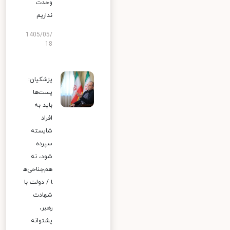
وحدت
نداریم
1405/05/
18
پزشکیان:
پست‌ها
باید به
افراد
شایسته
سپرده
شود، نه
هم‌جناحی‌ه
ا / دولت با
شهادت
رهبر،
پشتوانه