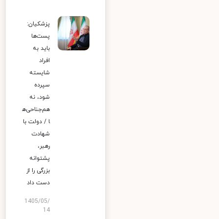
پزشکیان:
پست‌ها
باید به
افراد
شایسته
سپرده
شود، نه
هم‌جناحی‌ه
ا / دولت با
شهادت
رهبر،
پشتوانه
بزرگی را از
دست داد
1405/05/
14