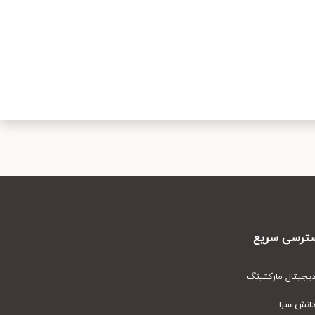
رسی سریع
یتال مارکتینگ
نش سرا