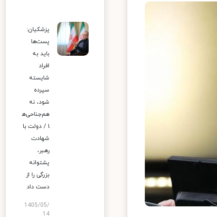
پزشکیان:
پست‌ها
باید به
افراد
شایسته
سپرده
شود، نه
هم‌جناحی‌ه
ا / دولت با
شهادت
رهبر،
پشتوانه
بزرگی را از
دست داد
1405/05/
14