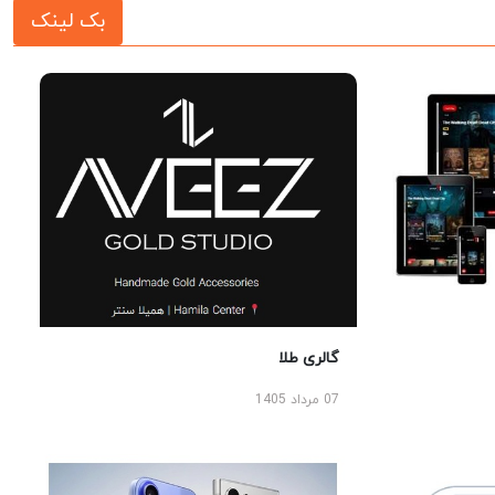
بک لینک
گالری طلا
07 مرداد 1405