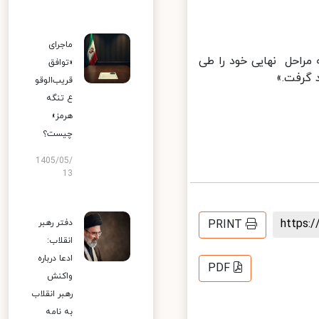
ماجرای
مراحل نهایی خود را طی
«توافق
گرفت.»
قریب‌الوقو
ع تنگه
هرمز»
چیست؟
1405/05/
13
https
PRINT
دفتر رهبر
انقلاب:
ادعا درباره
PDF
واکنش
رهبر انقلاب
به نامه