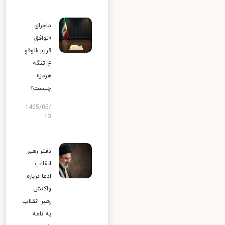
ماجرای
«توافق
قریب‌الوقو
ع تنگه
هرمز»
چیست؟
1405/05/
13
دفتر رهبر
انقلاب:
ادعا درباره
واکنش
رهبر انقلاب
به نامه