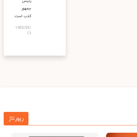
رئیس
جمهور
کذب است
1405/05/
13
رپورتاژ