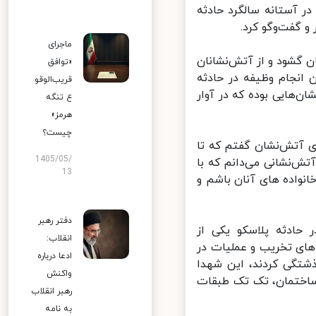
 مجلس شورای اسلامی شامگاه سه‌شنبه ۲۸ دی و در آستانه سالگرد حادثه
گفت‌وگو کرد.
ماجرای
داداشی» در سال ۱۳۶۸ چشم به جهان گشود و از آتش‌نشانان
«توافق
ازمان آتش نشانی بود که در تاریخ ۳۰ دی ۱۳۹۵ حین انجام وظیفه در حادثه
قریب‌الوقو
هایی بوده که در آوار
ع تنگه
هرمز»
چیست؟
 آتش‌نشان گفتم که تا
1405/05/
 از اینکه کجا هستم، خودم را مدیون ۱۶ شهید آتش‌نشانی می‌دانم که با
13
واده های آنان باشم و
دفتر رهبر
دثه پلاسکو یکی از
انقلاب:
های تخریب و عملیات در
ادعا درباره
تگی کردند، این شهدا
واکنش
ساختمان، تک تک طبقات
رهبر انقلاب
به نامه