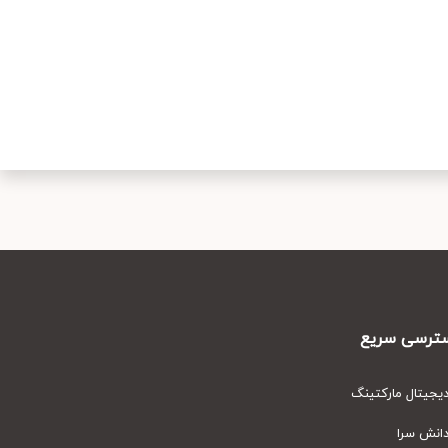
رسی سریع
یتال مارکتینگ
نش سرا