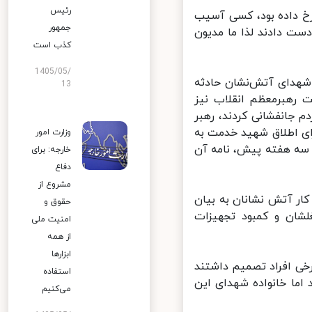
رئیس
خ داده بود، کسی آسیب
جمهور
شورها، ۷۰ نفر جان‌شان را از دست دادند لذا ما مدیون
کذب است
1405/05/
هدای آتش‌نشان حادثه
13
رهبرمعظم انقلاب نیز
جانفشانی کردند، رهبر
ای اطلاق شهید خدمت به
وزارت امور
سه هفته پیش، نامه آن
خارجه: برای
دفاع
مشروع از
ر آتش نشانان به بیان
حقوق و
ن و کمبود تجهیزات
امنیت ملی
از همه
ابزارها
خی افراد تصمیم داشتند
استفاده
اما خانواده شهدای این
می‌کنیم