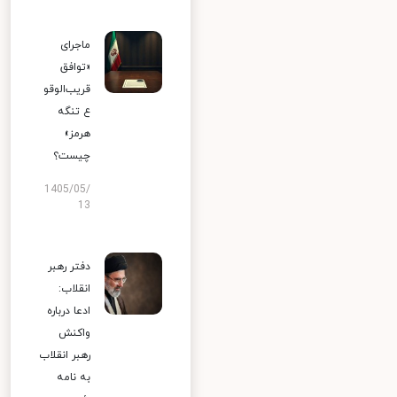
ماجرای
«توافق
قریب‌الوقو
ع تنگه
هرمز»
چیست؟
1405/05/
13
دفتر رهبر
انقلاب:
ادعا درباره
واکنش
رهبر انقلاب
به نامه