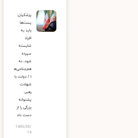
پزشکیان:
پست‌ها
باید به
افراد
شایسته
سپرده
شود، نه
هم‌جناحی‌ه
ا / دولت با
شهادت
رهبر،
پشتوانه
بزرگی را از
دست داد
1405/05/
14