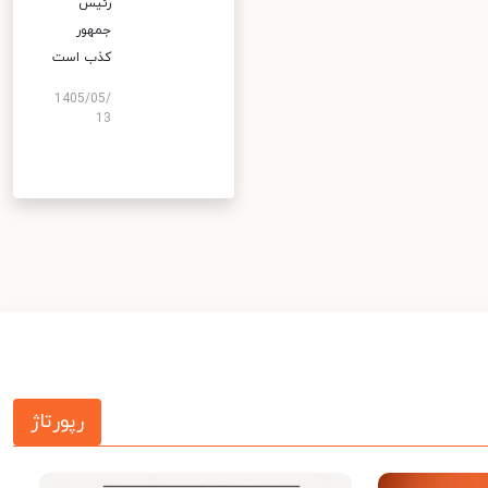
رئیس
جمهور
کذب است
1405/05/
13
رپورتاژ