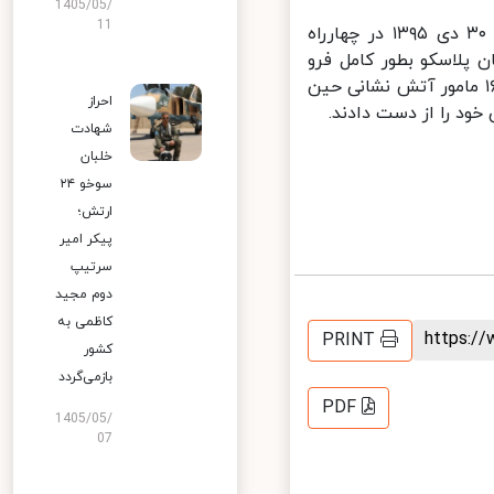
1405/05/
11
آتش‌سوزی و ریزش ساختمان پلاسکو حادثه‌ای بود که صبح روز پنجشنبه ۳۰ دی ۱۳۹۵ در چهارراه
پلاسکو بطور کامل فرو
خت. ساختمان پلاسکو در حالی پس از ۳٫۵ ساعت سوختن، فروریخت که ۱۶ مامور آتش نشانی حین
احراز
ود را از دست دادند.
شهادت
خلبان
سوخو ۲۴
ارتش؛
پیکر امیر
سرتیپ
دوم مجید
کاظمی به
https:
PRINT
کشور
بازمی‌گردد
PDF
1405/05/
07