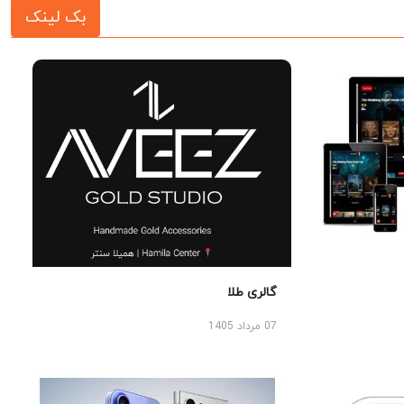
بک لینک
گالری طلا
07 مرداد 1405