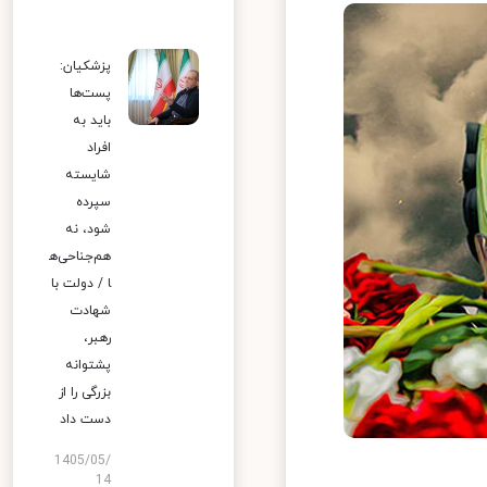
پزشکیان:
پست‌ها
باید به
افراد
شایسته
سپرده
شود، نه
هم‌جناحی‌ه
ا / دولت با
شهادت
رهبر،
پشتوانه
بزرگی را از
دست داد
1405/05/
14