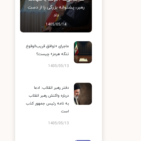
رهبر، پشتوانه بزرگی را از دست
داد
1405/05/14
ماجرای «توافق قریب‌الوقوع
تنگه هرمز» چیست؟
1405/05/13
دفتر رهبر انقلاب: ادعا
درباره واکنش رهبر انقلاب
به نامه رئیس جمهور کذب
است
1405/05/13