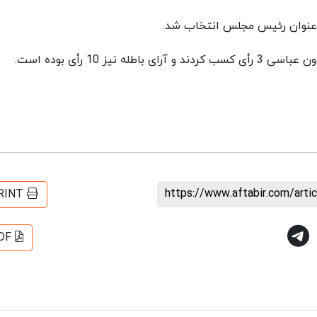
https://www.aftabir.com/art
RINT
DF