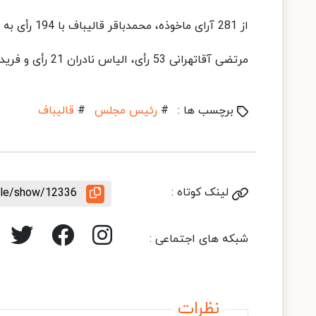
از 281 آرای ماخوذه، محمدباقر قالیباف با 194 رأی به عنوان رئیس مجلس انتخاب شد.
مرتضی آقاتهرانی 53 رأی، الیاس نادران 21 رأی و فریدون عباسی 3 رأی کسب کردند و آرای باطله نیز 10 رأی بوده است.
برچسب ها :
#
رئیس مجلس
#
قالیباف
لینک کوتاه :
icle/show/12336
شبکه های اجتماعی :
نظرات