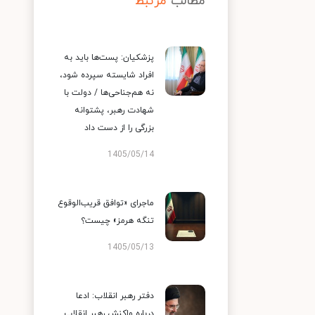
مطالب
مرتبط
پزشکیان: پست‌ها باید به
افراد شایسته سپرده شود،
نه هم‌جناحی‌ها / دولت با
شهادت رهبر، پشتوانه
بزرگی را از دست داد
1405/05/14
ماجرای «توافق قریب‌الوقوع
تنگه هرمز» چیست؟
1405/05/13
دفتر رهبر انقلاب: ادعا
درباره واکنش رهبر انقلاب