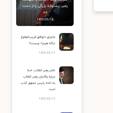
رهبر، پشتوانه بزرگی را از دست
داد
1405/05/14
ماجرای «توافق قریب‌الوقوع
تنگه هرمز» چیست؟
1405/05/13
دفتر رهبر انقلاب: ادعا
درباره واکنش رهبر انقلاب
به نامه رئیس جمهور کذب
است
1405/05/13