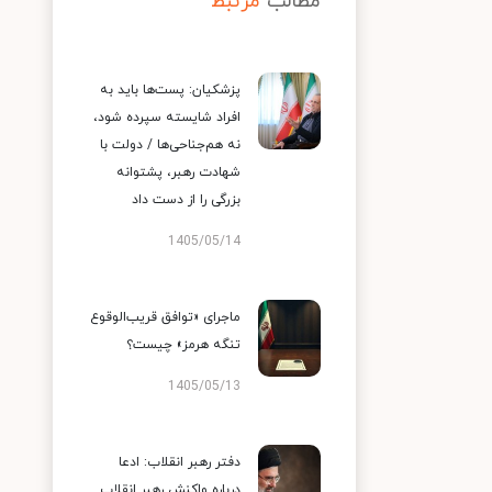
مطالب
مرتبط
پزشکیان: پست‌ها باید به
افراد شایسته سپرده شود،
نه هم‌جناحی‌ها / دولت با
شهادت رهبر، پشتوانه
بزرگی را از دست داد
1405/05/14
ماجرای «توافق قریب‌الوقوع
تنگه هرمز» چیست؟
1405/05/13
دفتر رهبر انقلاب: ادعا
درباره واکنش رهبر انقلاب