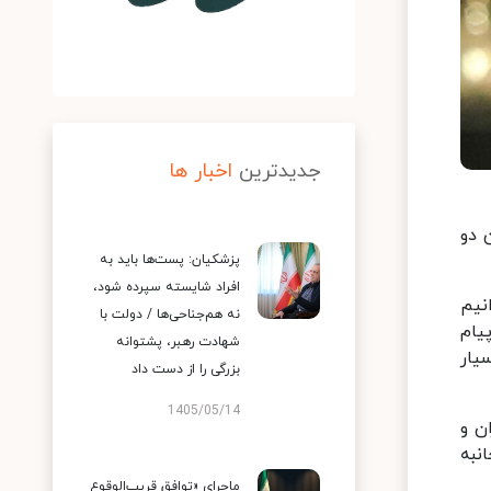
جدیدترین
اخبار ها
 دو
پزشکیان: پست‌ها باید به
افراد شایسته سپرده شود،
نیم
نه هم‌جناحی‌ها / دولت با
یام
شهادت رهبر، پشتوانه
یار
بزرگی را از دست داد
1405/05/14
ن و
نبه
ماجرای «توافق قریب‌الوقوع