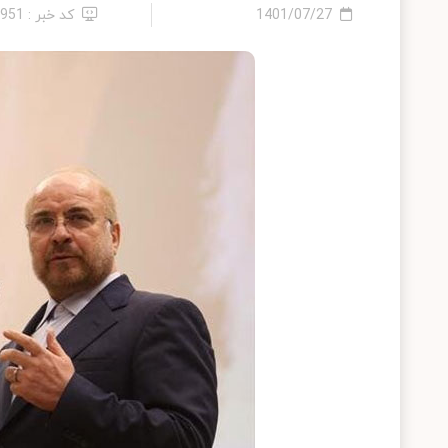
1401/07/27
کد خبر : 5951