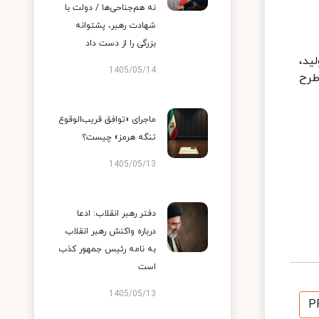
نه هم‌جناحی‌ها / دولت با
شهادت رهبر، پشتوانه
بزرگی را از دست داد
 « تولید،
1405/05/14
انی از تولید،طرح
ماجرای «توافق قریب‌الوقوع
تنگه هرمز» چیست؟
1405/05/13
دفتر رهبر انقلاب: ادعا
درباره واکنش رهبر انقلاب
به نامه رئیس جمهور کذب
است
1405/05/13
P