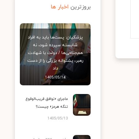
بروزترین
اخبار ها
پزشکیان: پست‌ها باید به افراد
شایسته سپرده شود، نه
هم‌جناحی‌ها / دولت با شهادت
رهبر، پشتوانه بزرگی را از دست
داد
1405/05/14
ماجرای «توافق قریب‌الوقوع
تنگه هرمز» چیست؟
1405/05/13