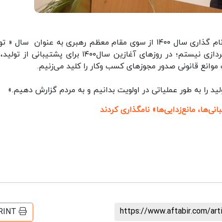
محمد باقر قالیباف در صفحه توییتر خود با اشاره به نام گذاری سال ۱۴۰۰ از سوی مقام معظم رهبری به عنوان سال
پشتبانی ها، مانع زدایی ها » نوشت : «« ‏اهل جمله‌پردازی نیستم؛ در روزهای آغازین سال۱۴۰۰ برای پشتیب
نع قانونی صدور مجوزهای کسب وکار را کلید می‌زنیم.
https://www.aftabir.com/ar
RINT