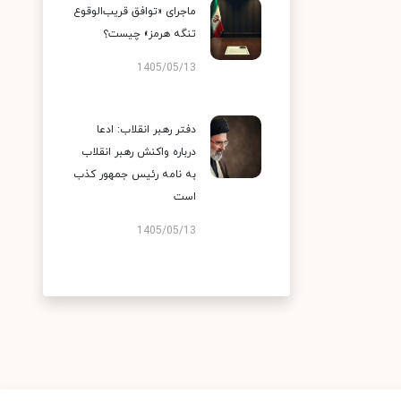
ماجرای «توافق قریب‌الوقوع
تنگه هرمز» چیست؟
1405/05/13
دفتر رهبر انقلاب: ادعا
درباره واکنش رهبر انقلاب
به نامه رئیس جمهور کذب
است
1405/05/13