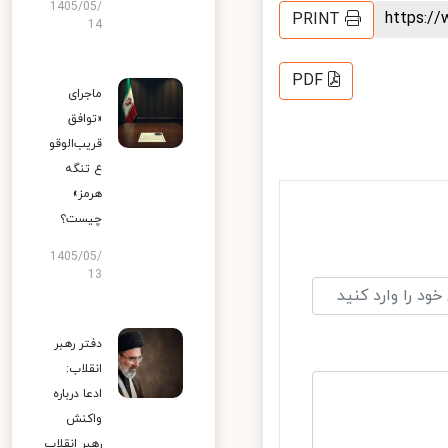
1405/05/
https:
PRINT
14
PDF
ماجرای
«توافق
قریب‌الوقو
ع تنگه
هرمز»
چیست؟
1405/05/
13
دفتر رهبر
انقلاب:
ادعا درباره
واکنش
رهبر انقلاب