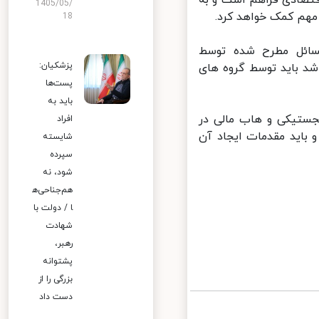
قتصادی فراهم است و به
1405/05/
م کمک خواهد کرد.
18
سائل مطرح شده توسط
پزشکیان:
د باید توسط گروه های
پست‌ها
باید به
ستیکی و هاب مالی در
افراد
 باید مقدمات ایجاد آن
شایسته
سپرده
شود، نه
هم‌جناحی‌ه
ا / دولت با
شهادت
رهبر،
پشتوانه
بزرگی را از
دست داد