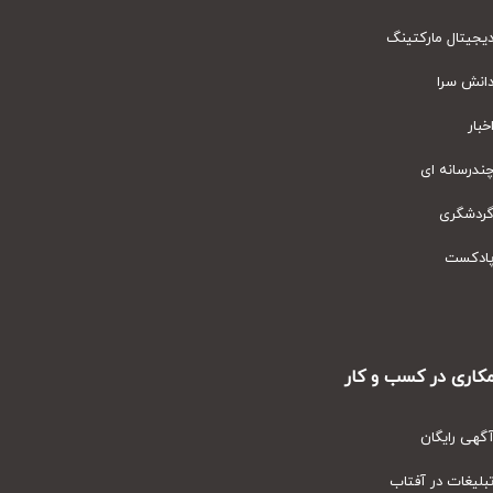
یتال مارکتینگ
نش سرا
ار
رسانه ای
دشگری
دکست
ری در کسب و کار
ی رایگان
یغات در آفتاب