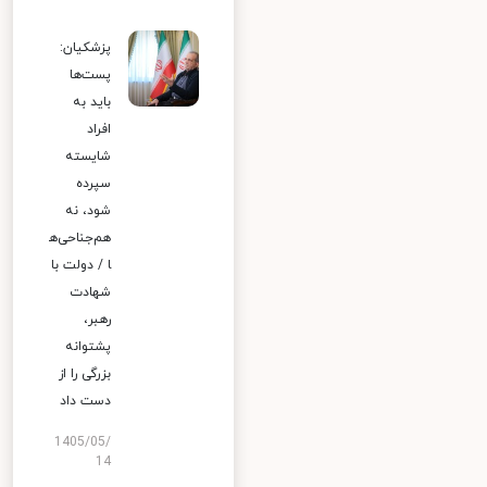
پزشکیان:
پست‌ها
باید به
افراد
شایسته
سپرده
شود، نه
هم‌جناحی‌ه
ا / دولت با
شهادت
رهبر،
پشتوانه
بزرگی را از
دست داد
1405/05/
14