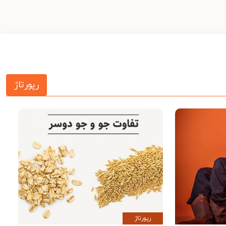
رپورتاژ
رپورتاژ