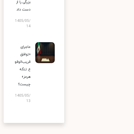
بزرگی را از
دست داد
1405/05/
14
ماجرای
«توافق
قریب‌الوقو
ع تنگه
هرمز»
چیست؟
1405/05/
13