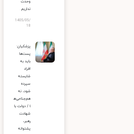
وحدت
نداریم
1405/05/
18
پزشکیان:
پست‌ها
باید به
افراد
شایسته
سپرده
شود، نه
هم‌جناحی‌ه
ا / دولت با
شهادت
رهبر،
پشتوانه