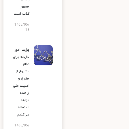
جمهور
کذب است
1405/05/
13
وزارت امور
خارجه: برای
دفاع
مشروع از
حقوق و
امنیت ملی
از همه
ابزارها
استفاده
می‌کنیم
1405/05/