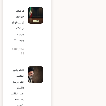
ماجرای
«توافق
قریب‌الوقو
ع تنگه
هرمز»
چیست؟
1405/05/
13
دفتر رهبر
انقلاب:
ادعا درباره
واکنش
رهبر انقلاب
به نامه
رئیس