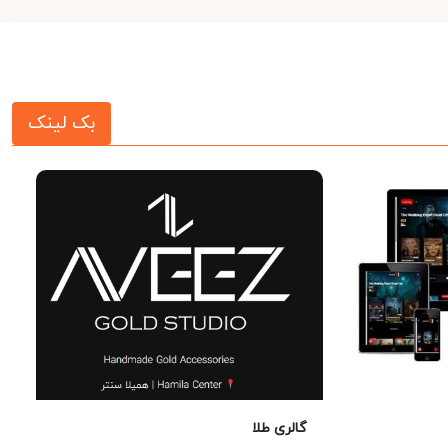
بک لینک
گالری طلا