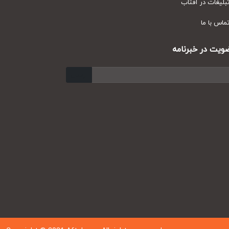
یغات در آفتاب
س با ما
ت در خبرنامه
ارسال