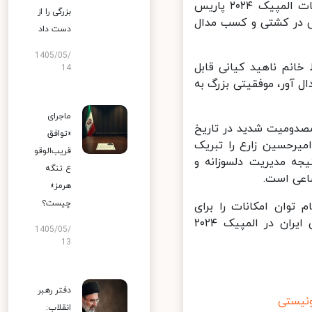
قالیباف در ادامه با تبریک به مدال آوران کشور و مربیان آن‌ها در مسابقات المپیک ۲۰۲۴ پاریس
بزرگی را از
 در کشتی و کسب مدال
دست داد
1405/05/
انم ناهید کیانی قابل
14
ور، موفقیتی بزرگ به
ماجرای
دومیت شدید در تاریخ
«توافق
رحسین زارع را تبریک
قریب‌الوقو
ه مدیریت دلسوزانه و
ع تنگه
عی است.
هرمز»
چیست؟
وان امکانات را برای
موفقیت‌ها فراهم کنند. قدردان زحمات تمامی مدال آوران کاروان ورزشی ایران در المپیک ۲۰۲۴
1405/05/
13
دفتر رهبر
یستی
انقلاب: