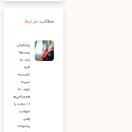
مطالب
مرتبط
پزشکیان:
پست‌ها
باید به
افراد
شایسته
سپرده
شود، نه
هم‌جناحی‌ه
ا / دولت با
شهادت
رهبر،
پشتوانه