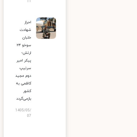
11
احراز
شهادت
خلبان
سوخو ۲۴
ارتش؛
پیکر امیر
سرتیپ
دوم مجید
کاظمی به
کشور
بازمی‌گردد
1405/05/
07