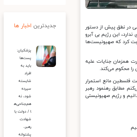
جدیدترین
اخبار ها
 مجلس شورای اسلامی در نطق پیش از دستور
رد، این رژیم بی آبرو
بت کرد که صهیونیست‌ها
پزشکیان:
پست‌ها
 همزمان جنایات علیه
باید به
 محکوم می‌کند.
افراد
ت فلسطین مانع استمرار
شایسته
م مطابق رهنمود رهبر
سپرده
نیم و رژیم صهیونیستی
شود، نه
هم‌جناحی‌ه
ا / دولت با
شهادت
رهبر،
پشتوانه