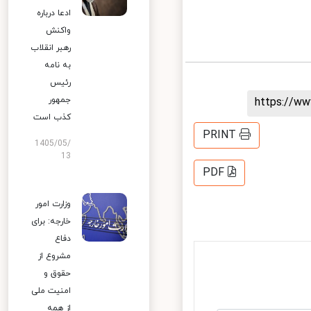
ادعا درباره
واکنش
رهبر انقلاب
به نامه
رئیس
جمهور
https://
کذب است
PRINT
1405/05/
13
PDF
وزارت امور
خارجه: برای
دفاع
مشروع از
حقوق و
امنیت ملی
از همه