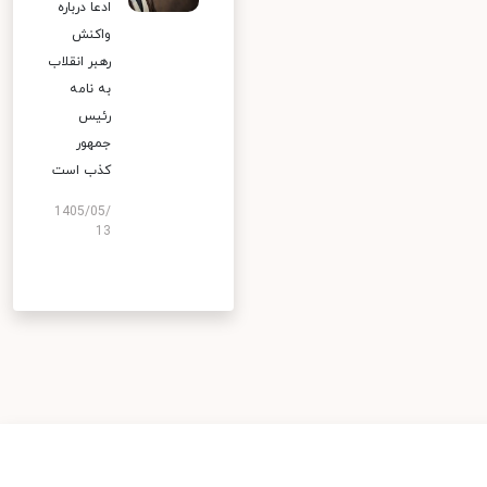
ادعا درباره
واکنش
رهبر انقلاب
به نامه
رئیس
جمهور
کذب است
1405/05/
13