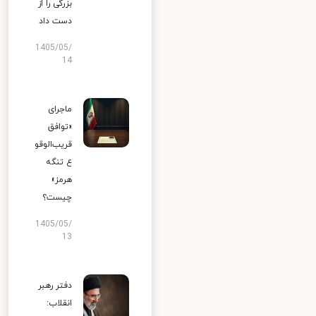
بزرگی را از
دست داد
1405/05/
14
ماجرای
«توافق
قریب‌الوقو
ع تنگه
هرمز»
چیست؟
1405/05/
13
دفتر رهبر
انقلاب: