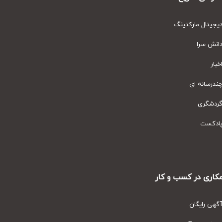
یتال مارکتینگ
نش سرا
ار
رسانه ای
دشگری
دکست
ری در کسب و کار
ی رایگان