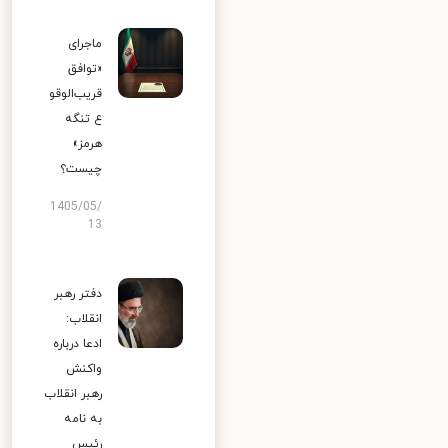
ماجرای
«توافق
قریب‌الوقو
ع تنگه
هرمز»
چیست؟
1405/05/
13
دفتر رهبر
انقلاب:
ادعا درباره
واکنش
رهبر انقلاب
به نامه
رئیس