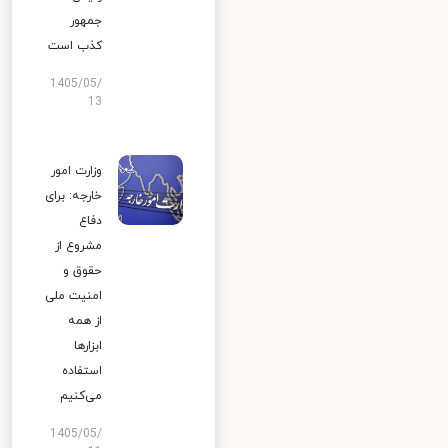
جمهور
کذب است
1405/05/
13
وزارت امور
خارجه: برای
دفاع
مشروع از
حقوق و
امنیت ملی
از همه
ابزارها
استفاده
می‌کنیم
1405/05/