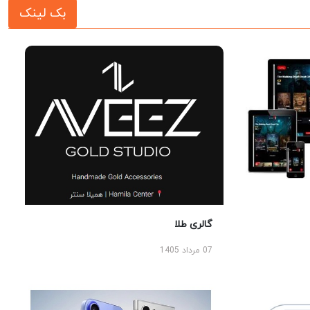
بک لینک
گالری طلا
07 مرداد 1405