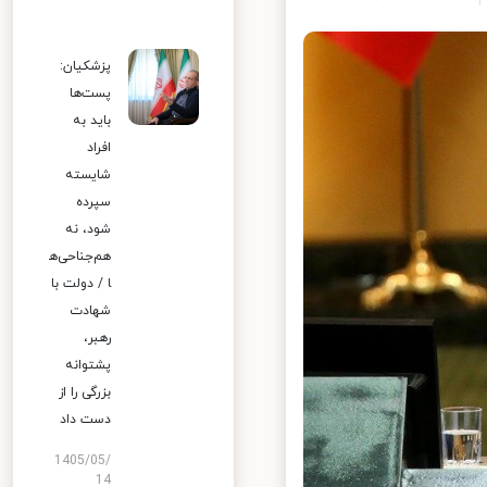
پزشکیان:
پست‌ها
باید به
افراد
شایسته
سپرده
شود، نه
هم‌جناحی‌ه
ا / دولت با
شهادت
رهبر،
پشتوانه
بزرگی را از
دست داد
1405/05/
14