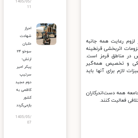
1405/05/
11
احراز
شهادت
لزوم رعایت همه جانبه
خلبان
ومات اثربخشی قرنطینه
سوخو ۲۴
در مناطق قرمز است.
ارتش؛
ی و تخصیص همه‌گیر
پیکر امیر
 لازم برای آنها باید
سرتیپ
دوم مجید
کاظمی به
معه همه دست‌اندرکاران
کشور
فی فعالیت کنند.
بازمی‌گردد
1405/05/
07