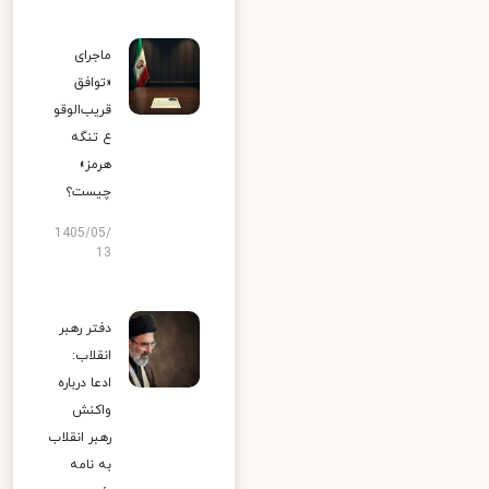
ماجرای
«توافق
قریب‌الوقو
ع تنگه
هرمز»
چیست؟
1405/05/
13
دفتر رهبر
انقلاب:
ادعا درباره
واکنش
رهبر انقلاب
به نامه