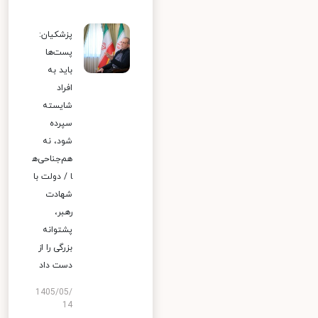
پزشکیان:
پست‌ها
باید به
افراد
شایسته
سپرده
شود، نه
هم‌جناحی‌ه
ا / دولت با
شهادت
رهبر،
پشتوانه
بزرگی را از
دست داد
1405/05/
14