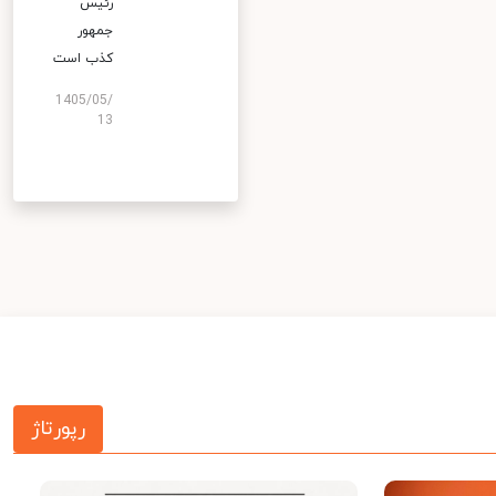
رئیس
جمهور
کذب است
1405/05/
13
رپورتاژ