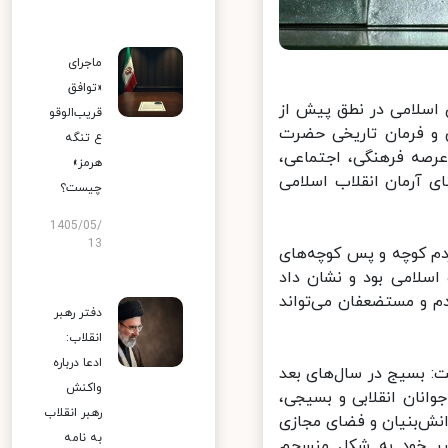
ماجرای
«توافق
اسلامی در نطق پیش از
قریب‌الوقو
 فرمان تاریخی حضرت
ع تنگه
رصه فرهنگی، اجتماعی،
هرمز»
 آرمان انقلاب اسلامی
چیست؟
1405/05/
13
م کوچه و پس کوچه‌های
لامی بود و نشان داد
 و مستضعفان می‌تواند
دفتر رهبر
انقلاب:
ادعا درباره
 بسیج در سال‌های بعد
واکنش
انان انقلابی و بسیجی،
رهبر انقلاب
نش‌بنیان و فضای مجازی
به نامه
یر خود به شکل منسجم