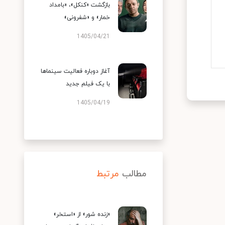
بازگشت «کنکل»، «بامداد
خمار» و «شفرونی»
1405/04/21
آغاز دوباره فعالیت سینماها
با یک فیلم جدید
1405/04/19
مطالب
مرتبط
«زنده شور» از «استخر»