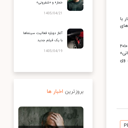
خمار» و «شفرونی»
1405/04/21
 با
م‌های
آغاز دوباره فعالیت سینماها
با یک فیلم جدید
فریزر با «جورج جنگل» در سال ۱۹۹۷ و پس از آن با «مومیایی» به چهره محبوب گیشه‌های سینما بدل شد، اما در دهه ۲۰۱۰
1405/04/19
نی»
 وی
بروزترین
اخبار ها
P