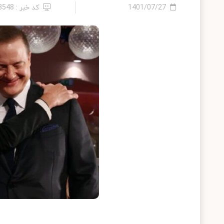
1401/07/27
کد خبر : 13548