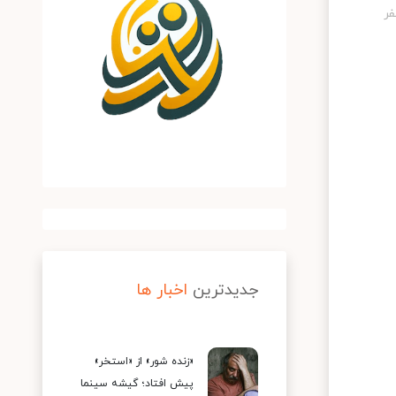
جدیدترین
اخبار ها
«زنده شور» از «استخر»
پیش افتاد؛ گیشه سینما