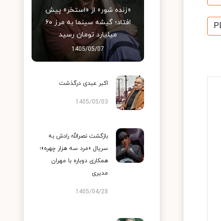
«زنده شور» از «استخر» پیش
افتاد؛ گیشه سینما به مرز ۶۰
P
میلیارد تومان رسید
1405/05/07
اکبر عبدی درگذشت
1405/05/03
بازگشت نصرالله رادش به
سریال «مرد سه هزار چهره»؛
همکاری دوباره با مهران
مدیری
1405/04/28