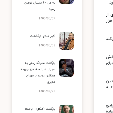
به مرز ۶۰ میلیارد تومان
رسید
 از
1405/05/07
رار
اکبر عبدی درگذشت
ی‌کند
1405/05/03
نقش
ا ۱۵۰ کیلو اضافه را برای
بازگشت نصرالله رادش به
سریال «مرد سه هزار چهره»؛
همکاری دوباره با مهران
تین
مدیری
 به
1405/04/28
ادی
بازگشت «کنکل»، «بامداد
اده