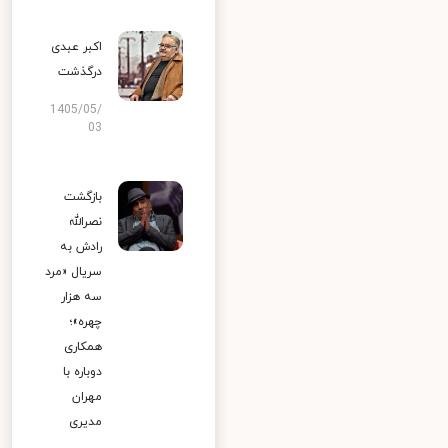
اکبر عبدی
درگذشت
1405/05/
03
بازگشت
نصرالله
رادش به
سریال «مرد
سه هزار
چهره»؛
همکاری
دوباره با
مهران
مدیری