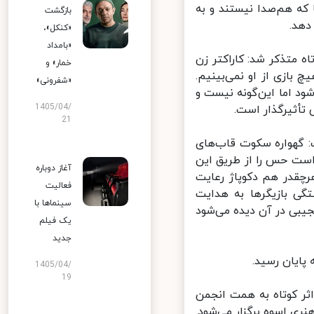
ه هم‌صدا نیستند و به
بازگشت
هد.
«کنکل»،
«بامداد
متذکر شد: کاراکتر زن
خمار» و
ازی از او نمی‌بینیم.
«شفرونی»
 اما این‌گونه نیست و
1405/04/
تأثیرگذار است.
21
 گهواره سکوت قاب‌های
ست حس را از طریق این
آغاز دوباره
چقدر هم دکوپاژ رعایت
فعالیت
ی بازیگرها به هدایت
سینماها با
یبی در آن دیده می‌شود
یک فیلم
جدید
ایان رسید.
1405/04/
19
ر کوتاه به همت انجمن
 اسوه برگزار می‌شود.