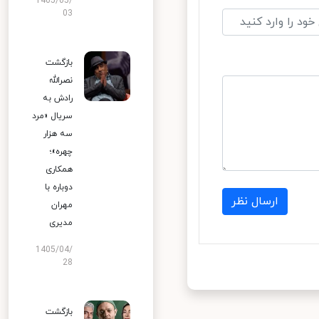
1405/05/
03
بازگشت
نصرالله
رادش به
سریال «مرد
سه هزار
چهره»؛
همکاری
دوباره با
ارسال نظر
مهران
مدیری
1405/04/
28
بازگشت