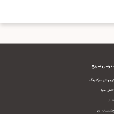
رسی سریع
یتال مارکتینگ
نش سرا
ار
رسانه ای