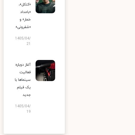
«کنکل»،
«بامداد
خمار» و
«شفرونی»
1405/04/
21
آغاز دوباره
فعالیت
سینماها با
یک فیلم
جدید
1405/04/
19