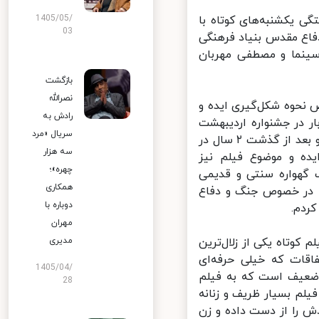
یکشنبه‌های کوتاه با
1405/05/
03
اع مقدس بنیاد فرهنگی
ینما و مصطفی مهربان
بازگشت
نصرالله
حوه شکل‌گیری ایده و
رادش به
شد و برای اولین بار در جشنواره اردیبهشت
سریال «مرد
حضور یافت، این اولین فیلمی بود که بنده با یک گروه حرفه‌ای تولید کردم و بعد از گذشت ٢ سال در
سه هزار
ایده و موضوع فیلم نیز
چهره»؛
 گهواره سنتی و قدیمی
همکاری
ه در خصوص جنگ و دفاع
دوباره با
دم.
مهران
وتاه یکی از زلال‌ترین
مدیری
ت که خیلی حرفه‌ای
1405/04/
ضعیف است که به فیلم
28
 بسیار ظریف و زنانه
را از دست داده و زن