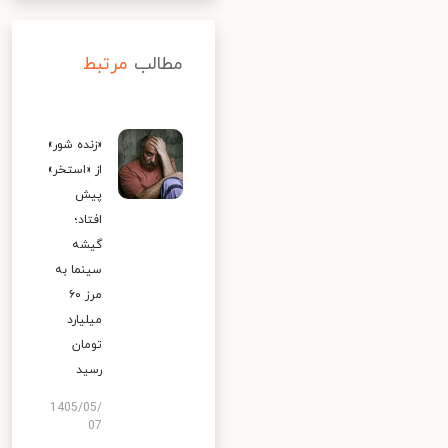
مطالب
مرتبط
«زنده شور»
از «استخر»
پیش
افتاد؛
گیشه
سینما به
مرز ۶۰
میلیارد
تومان
رسید
1405/05/
07