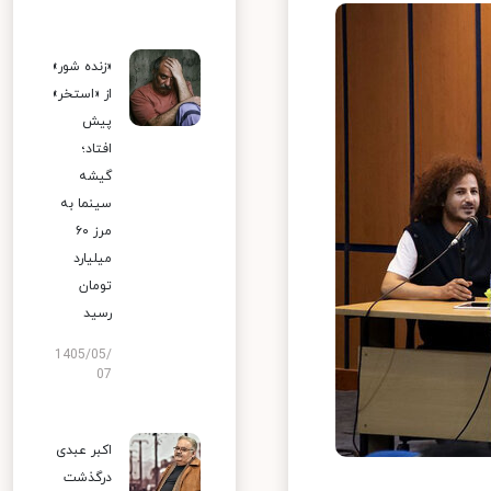
«زنده شور»
از «استخر»
پیش
افتاد؛
گیشه
سینما به
مرز ۶۰
میلیارد
تومان
رسید
1405/05/
07
اکبر عبدی
درگذشت