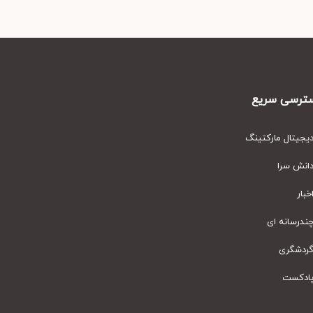
رسی سریع
یتال مارکتینگ
نش سرا
ار
رسانه ای
دشگری
دکست