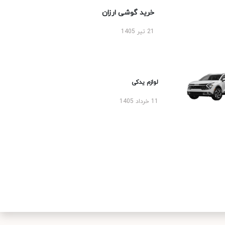
خرید گوشی ارزان
21 تیر 1405
لوازم یدکی
11 خرداد 1405