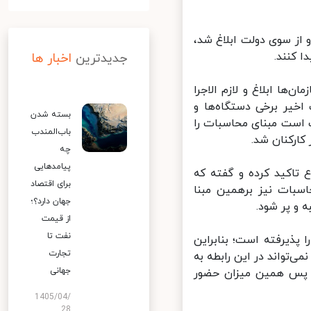
از سوی دولت ابلاغ شد،
جدیدترین
اخبار ها
ا ابلاغ و لازم الاجرا
یر برخی دستگاه‌ها و
بسته شدن
است مبنای محاسبات را
باب‌المندب
رکنان شد.
چه
پیامدهایی
تاکید کرده و گفته که
برای اقتصاد
 از ۷:۳۰ تا ۱۴:۳۰ است باید محاسبات نیز برهمین مبنا
جهان دارد؟؛
و پر شود.
از قیمت
نفت تا
وده و خود آن را پذیرفته است؛ بنابراین
تجارت
‌تواند در این رابطه به
جهانی
 پس همین میزان حضور
1405/04/
28