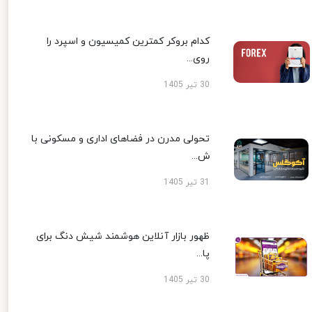
کدام بروکر کمترین کمیسیون و اسپرد را
روی...
30 تیر 1405
تحولی مدرن در فضاهای اداری و مسکونی با
ش...
31 تیر 1405
ظهور بازار آنلاین هوشمند شیش دنگ برای
پا...
30 تیر 1405