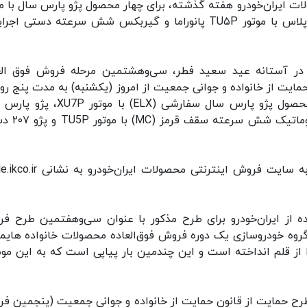
ت ایران‌خودرو هفته گذشته، برای چهار محصول پژو پارس سال با مو
XU۷P، پژو پارس سال با موتور TU۵، راناپلاس و راناپلاس با موتور TU۵P پانوراما و گیربکس شش سرعته دستی 
د در آستانه عید سعید فطر، سی‌وهشتمین مرحله فروش فوق الع
یت از خانواده و جوانی جمعیت از امروز (یکشنبه) به مدت پنج روز 
پایان روز پنجشنبه) اجرایی کند. در این طرح، پنج محصول پژو پارس سال سفارشی (ELX) ب
سفارشی با موتور XU7P، پژو پارس TU5، پژو ۷
متقاضیان طی این پنج روز فرصت دارند با مراجعه به سایت فروش اینترنتی محصول
 از ایران‌خودرو برای طرح مذکور با عنوان سی‌وهفتمین طرح ف
گروه خودروسازی یک دوره فروش فوق‌العاده محصولات خانواده هایما
ه‌کشی که ٢۴ اسفند ١۴٠٠ اجرا شد را از قلم انداخته است و این چندمین بار پیاپی است که به این 
رح حمایت از قانون حمایت از خانواده و جوانی جمعیت (پنجمین ف