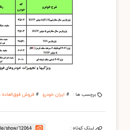
برچسب ها :
#
ایران خودرو
#
فروش فوق‌العاده م
لینک کوتاه :
icle/show/12064