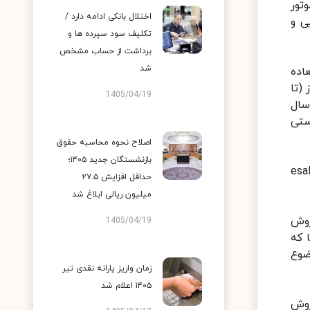
تور
اختلال بانکی ادامه دارد /
اجرایی و
تکلیف سود سپرده ها و
برداشت از حساب مشخص
شد
اده
(تا
1405/04/19
ا موتور XU7P، پژو پارس سال
۲۰ اتوماتیک شش سرعته سقف قرمز (MC) با موتور TU5P و پژو ۲۰۷ دستی
اصلاح نحوه محاسبه حقوق
بازنشستگان جدید ۱۴۰۵؛
ات ایران‌خودرو به نشانی esale.ikco.ir
حداقل افزایش ۲۷.۵
میلیون ریالی ابلاغ شد
روش
1405/04/19
 که
موضوع
زمان واریز یارانه نقدی تیر
۱۴۰۵ اعلام شد
روش