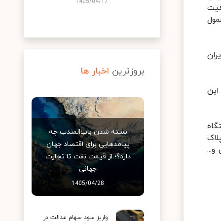
1405/04/17
فیت
مول
ایران
بروزترین
اخبار ها
این
گاه
بسته شدن باب‌المندب چه
 پلاک
پیامدهایی برای اقتصاد جهان
...
دارد؟؛ از قیمت نفت تا تجارت
جهانی
1405/04/28
واریز سود سهام عدالت در