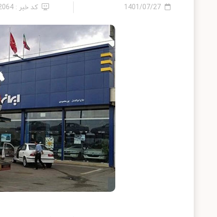
1401/07/27
کد خبر : 12064