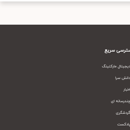
رسی سریع
یتال مارکتینگ
نش سرا
ار
رسانه ای
دشگری
دکست