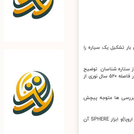
ار تشکیل یک سیاره را
Ast منتشر شده، گروهی از ستاره شناسان توضیح
داده اند تصاویری از یک ستاره جوان به نام AB Aurigae ثبت کرده اند که در فاصله ۵۲۰ سال نوری از
بررسی ها متوجه پیچش
این کشف با استفاده از اطلاعات تلسکوپ VLT (متعلق به سازمان فضایی اروپا)و ابزار SPHERE آن