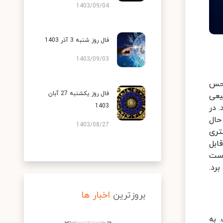
1403/09/04
فال روز شنبه 3 آذر 1403
1403/09/03
 حس
فال روز یکشنبه 27 آبان
یعی
1403
 در
حال
1403/08/27
تری
ابل
است
رد.
بروزترین
اخبار ها
 به