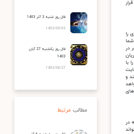
رار
فال روز شنبه 3 آذر 1403
1403/09/03
 را
شما
 در
فال روز یکشنبه 27 آبان
یان
1403
 با
1403/08/27
ایت
د و
اهد
های
مطالب
مرتبط
 در
اند