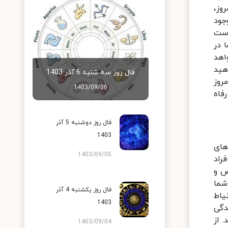
وز،
جود
است
 در
اهد
هید
فال روز سه شنبه 6 آذر 1403
روز
1403/09/06
فاه
فال روز دوشنبه 5 آذر
1403
های
1403/09/05
راد
ص و
شما
فال روز یکشنبه 4 آذر
یاط
1403
دگی
 از
1403/09/04