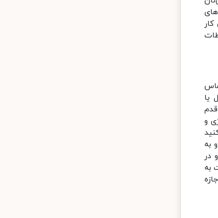
تان
های
کار
طات
ساس
 یا
قدم
ی و
نید
 به
 در
 به
ازه