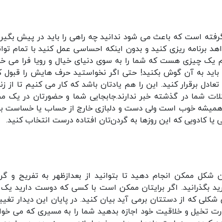
ر گرفته است که باعث می شود ندانید چه راهی را باید در پیش بگیری
 برنامه ریزی کنید و بدون اینکه احساسی عمل کنید با تمام توان
یک چیزی هست که شما را به سوی دنیای خیال و رویا فرا می خوا
اید به آن گوش بکنید! حتی اگر نخواستید حرف هایش را قبول ک
ادل برقرار کنید. این را هم یادتان باشد که کار می کنیم تا از زن
شکلات شما در گذشته خبر ندارند.جابجایی شما و حضورتان در یک م
اب همیشه خوب است ولی دست و دلبازی خارج از حساب یا خساست 
 یا کادویی که این روزها به گردن‌تان افتاده درست انتخاب کنید.
ن شکل ممکن انجام دهید تا بتوانید از بعدازظهر به تفریح و گ
ید بگذرانید. اگر برایتان ممکن است با کسی که دوست دارید یک ق
شکلی که از دستتان برمی آید بیان کنید. در پایان این دیدار تغیی
قدرت تخیل و خلاقیت خود اجازه بدهید شما را به مسیری که می خوا