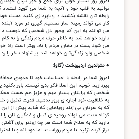
امروز روز بسیار خوبی برای جمع و جور کردن خودتا
توانید به قلب خود و آنچه به شما می گوید اعتماد ک
رابطه تان نقشه بکشید و رویاپردازی کنید. دست خودتا
کار می تواند زمینه ساز تصمیم گیری در مورد آینده 
می توانند به این که چطور دل شخصی که دوست دارند 
دارید خواهد شد. به خاطر حرف مردم زندگی را به کام خ
می شود بست در دهان مردم را نه، بهتر است راه خود 
شخصی وارد زندگی‌تان خواهد شد. پیشنهاد سفر را رد ن
● متولدین اردیبهشت (گاو):
امروز شما در رابطه با احساسات خود تا حدودی محافظ
بپردازید. خوب، این اصلا فکر بدی نیست. باور بکنید ی
شخصی که برایتان بسیار مهم و عزیز هم هست محکمتر
به خلاقیت خود اجازه ی بروز بدهید. قدرت تخیل و خل
که به سرتان می زنند رویاهایی که شاید پیش از این 
کوتاه مدت می تواند روحیه ی کسل و غمگین ‌تان را از ا
دارید که به صلاح شما است هر چه زودتر برای آشتی
دراز کرده نزنید. با مردم روراست، اما مودبانه و با احترا