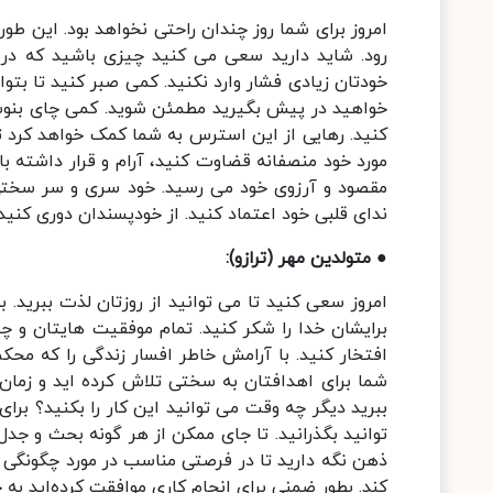
امروز برای شما روز چندان راحتی نخواهد بود. این 
رود. شاید دارید سعی می کنید چیزی باشید که در 
خودتان زیادی فشار وارد نکنید. کمی صبر کنید تا بتو
خواهید در پیش بگیرید مطمئن شوید. کمی چای بنوشی
کنید. رهایی از این استرس به شما کمک خواهد کرد تا ا
مورد خود منصفانه قضاوت کنید، آرام و قرار داشته باش
مقصود و آرزوی خود می رسید. خود سری و سر سختی ش
ندای قلبی خود اعتماد کنید. از خودپسندان دوری کنید 
● متولدین مهر (ترازو):
امروز سعی کنید تا می توانید از روزتان لذت ببرید. ب
برایشان خدا را شکر کنید. تمام موفقیت هایتان و چیز
افتخار کنید. با آرامش خاطر افسار زندگی را که محک
شما برای اهدافتان به سختی تلاش کرده اید و زمان ز
ببرید دیگر چه وقت می توانید این کار را بکنید؟ برا
توانید بگذرانید. تا جای ممکن از هر گونه بحث و جدل
ذهن نگه دارید تا در فرصتی مناسب در مورد چگونگی
کند. بطور ضمنی برای انجام کاری موافقت کرده‌اید به 