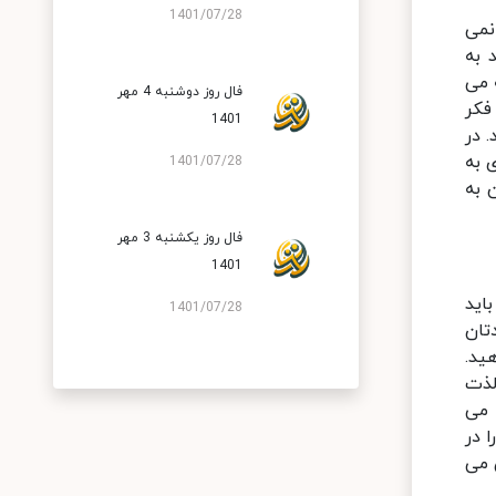
1401/07/28
نمی
 به
 می
فال روز دوشنبه 4 مهر
فکر
1401
 در
 به
1401/07/28
 به
فال روز یکشنبه 3 مهر
1401
اید
1401/07/28
تان
ید.
لذت
 می
 در
 می