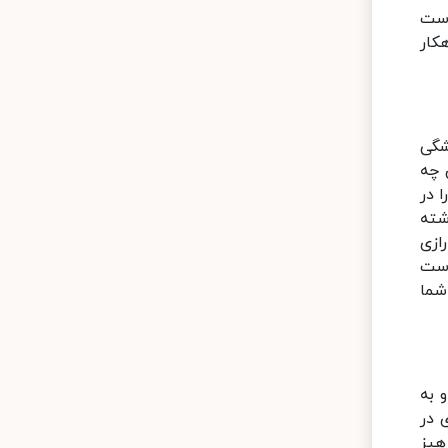
دست
کار
شگی
 چه
 در
شته
ازی
است
شما
 به
 در
هیز