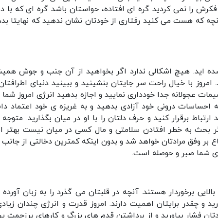
 فکرش را نمی کردید گره ای افتاده، حواستان باشد گره ای که با 
ز آنچه که هست می کنید رفتاری از خودتان نشان ندهید که نهایتا بده
شده اید. هیچ اشکالی ندارد اگر بخواهید از آن جنب و جوش همی
امروز با خیال راحت سر جایتان بنشینید و ببینید دنیای اطرافتان
ات عجولانه جدا خودداری نمایید و اجازه بدهید انرژی امروز شما را
احساسات درونی خود آزادی بدهید و به غریزه ی خود اعتماد دا
باط برقرار کنید و حرف دلتان را با او در میان بگذارید. متوجه ر
گر بحث به خطر افتادن سلامتی و مال کسی در میان نیست بهتر 
ع بر وفق مرادتان خواهد شد و بدون اینکه کمترین دخالتی از جانب 
ای شما صبر و حوصله است.
الایی برخوردار هستند. آنچه در قلبتان می گذرد را به زبان آورده و
د و چقدر برایتان اهمیت دارند. امروز قدرت و انرژی چندان زیادی
ن فشار بیاورید و از برداشتن قدم های بزرگ و کارهای پرزحمت پر