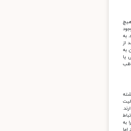
هیچ
جود
 به
 از
 به
 یا
اظب
شته
لیت
ند.
باط
 به
اما