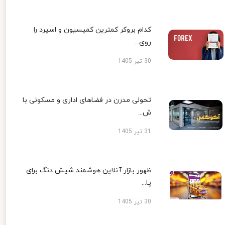
کدام بروکر کمترین کمیسیون و اسپرد را
روی...
30 تیر 1405
تحولی مدرن در فضاهای اداری و مسکونی با
ش...
31 تیر 1405
ظهور بازار آنلاین هوشمند شیش دنگ برای
پا...
30 تیر 1405