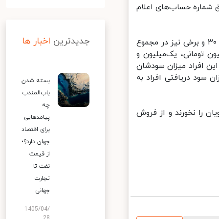
شماره حساب‌های اعلام
جدیدترین
اخبار ها
با توجه به این که در سال ۹۹ برخی از سهام‌داران بخشی از سهام خود حدود ۳۰ و برخی نیز در مجموع
 تومانی، یک‌میلیون و
 ۶۰۰ هزار تومان است که این افراد میزان سودشان
 سود دریافتی افراد به
بسته شدن
باب‌المندب
چه
 را نخورند و از فروش
پیامدهایی
برای اقتصاد
جهان دارد؟؛
از قیمت
نفت تا
تجارت
جهانی
1405/04/
28