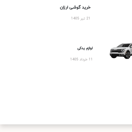
خرید گوشی ارزان
21 تیر 1405
لوازم یدکی
11 خرداد 1405