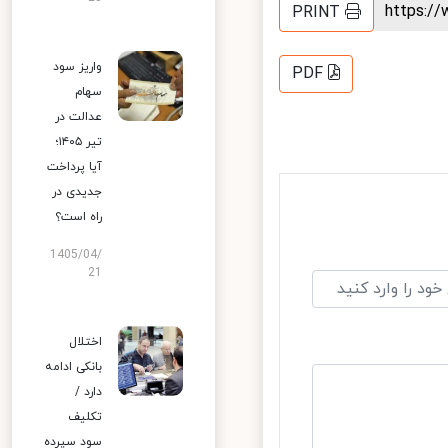
https:
PRINT
واریز سود
PDF
سهام
عدالت در
تیر ۱۴۰۵؛
آیا پرداخت
جدیدی در
راه است؟
1405/04/
21
اختلال
بانکی ادامه
دارد /
تکلیف
سود سپرده