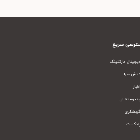
رسی سریع
یتال مارکتینگ
نش سرا
ار
رسانه ای
دشگری
دکست