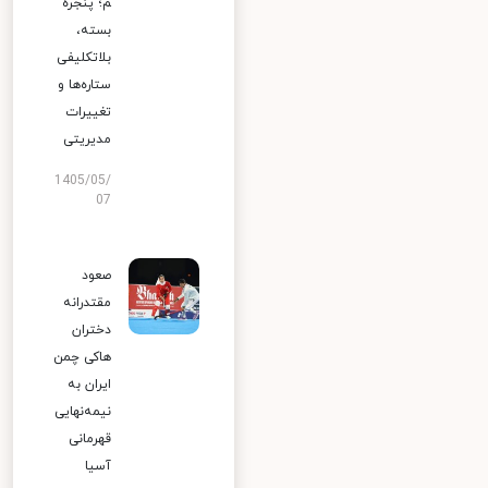
م؛ پنجره
بسته،
بلاتکلیفی
ستاره‌ها و
تغییرات
مدیریتی
1405/05/
07
صعود
مقتدرانه
دختران
هاکی چمن
ایران به
نیمه‌نهایی
قهرمانی
آسیا