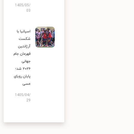
1405/05/
03
اسپانیا با
شکست
آرژانتین
قهرمان جام
جهانی
۲۰۲۶ شد؛
پایان رویای
مسی
1405/04/
29