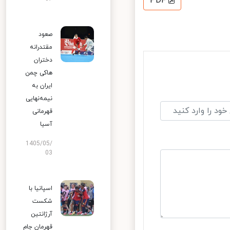
PDF
صعود
مقتدرانه
دختران
هاکی چمن
ایران به
نیمه‌نهایی
قهرمانی
آسیا
1405/05/
03
اسپانیا با
شکست
آرژانتین
قهرمان جام