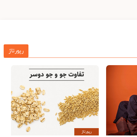
رپورتاژ
رپورتاژ