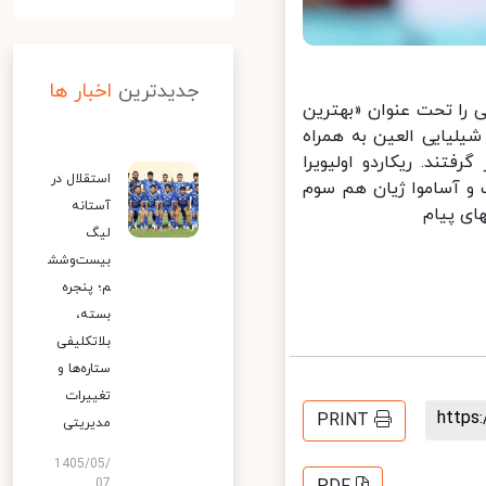
جدیدترین
اخبار ها
 را تحت عنوان «بهترین
یلیایی العین به همراه
ند. ریکاردو اولیویرا
استقلال در
 دوم قرار گرفت و آساموا ژیان هم سوم
آستانه
لیگ
بیست‌وشش
م؛ پنجره
بسته،
بلاتکلیفی
ستاره‌ها و
تغییرات
http
PRINT
مدیریتی
1405/05/
07