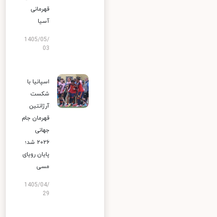
قهرمانی
آسیا
1405/05/
03
اسپانیا با
شکست
آرژانتین
قهرمان جام
جهانی
۲۰۲۶ شد؛
پایان رویای
مسی
1405/04/
29