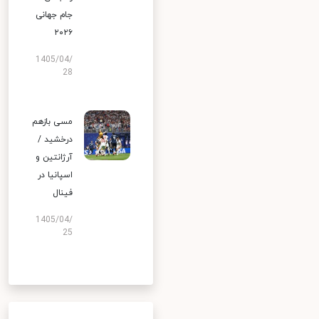
جام جهانی
۲۰۲۶
1405/04/
28
مسی بازهم
درخشید /
آرژانتین و
اسپانیا در
فینال
1405/04/
25