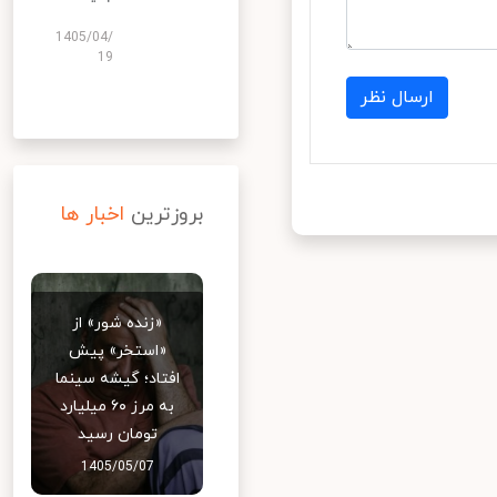
1405/04/
19
ارسال نظر
بروزترین
اخبار ها
«زنده شور» از
«استخر» پیش
افتاد؛ گیشه سینما
به مرز ۶۰ میلیارد
تومان رسید
1405/05/07