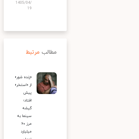
1405/04/
19
مطالب
مرتبط
«زنده شور»
از «استخر»
پیش
افتاد؛
گیشه
سینما به
مرز ۶۰
میلیارد