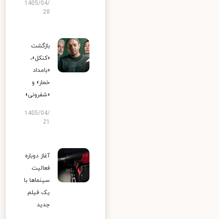
1405/04/
28
بازگشت
«کنکل»،
«بامداد
خمار» و
«شفرونی»
1405/04/
21
آغاز دوباره
فعالیت
سینماها با
یک فیلم
جدید