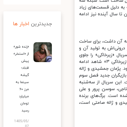
، در حال ساخت است. شبکه سه
ند که به دلیل قسمت‌های زیاد
ا سال آینده نیز ادامه
جدیدترین
اخبار ها
 آن داشت، برای ساخت
«زنده شور»
ز درونی‌اش به تولید آن و
از «استخر»
ل «زیرخاکی» را جلوی
دوربین برد تا این مجموعه کمدی ویژه نوروز ۱۴۰۱ آماده شود. احتمالا در «زیرخاکی ۳» شاهد ادامه
پیش
 پژمان جمشیدی و ژاله
افتاد؛
ازیگران جدید فصل سوم
گیشه
این سریال از سه‌شنبه
سینما به
هد شد. رضا ناجی، سوسن پرور و علی
مرز ۶۰
ه است. برگ‌های برنده
میلیارد
یدی و ژاله صامتی است،
تومان
رسید
1405/05/
07