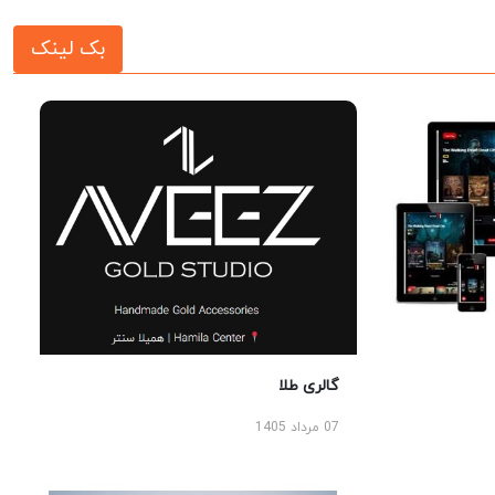
بک لینک
گالری طلا
07 مرداد 1405