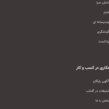
نش سرا
ار
رسانه ای
دشگری
دکست
ری در کسب و کار
ی رایگان
یغات در آفتاب
س با ما