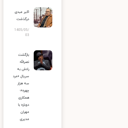
اکبر عبدی
درگذشت
1405/05/
03
بازگشت
نصرالله
رادش به
سریال «مرد
سه هزار
چهره»؛
همکاری
دوباره با
مهران
مدیری