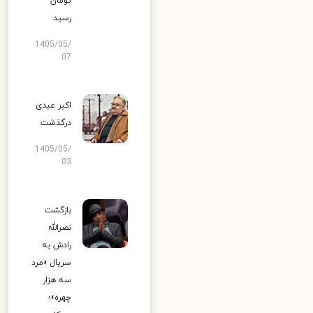
تومان
رسید
1405/05/
07
اکبر عبدی
درگذشت
1405/05/
03
بازگشت
نصرالله
رادش به
سریال «مرد
سه هزار
چهره»؛