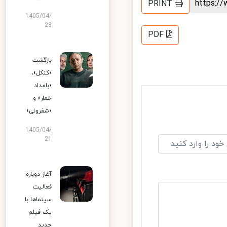
https:
PRINT
1405/04/
28
PDF
بازگشت
«کنکل»،
«بامداد
خمار» و
«شفرونی»
1405/04/
21
آغاز دوباره
فعالیت
سینماها با
یک فیلم
جدید