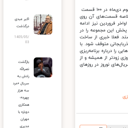
پخش فصل اول سریال «برف بی‌صدا می‌بارد» ساخته پوریا آذربایجانی، از سوم دی‌ماه در ۱۰۰ قسمت
اصه قسمت‌های آن روی
اکبر عبدی
نتیجه با این روال پخش سریال «برف...» تا نوروز ۱۴۰۱ و اواخر فروردین نیز ادامه
درگذشت
خش این مجموعه را در
د. فعلا خبری از ساخت
1405/05/
03
یجانی متوقف شود. با
 نگرانی‌هایی را درباره برنامه‌ریزی
ی زودتر از همیشه و از
بازگشت
‌های نوروز در روزهای
نصرالله
رادش به
سریال «مرد
سه هزار
چهره»؛
همکاری
دوباره با
مهران
مدیری