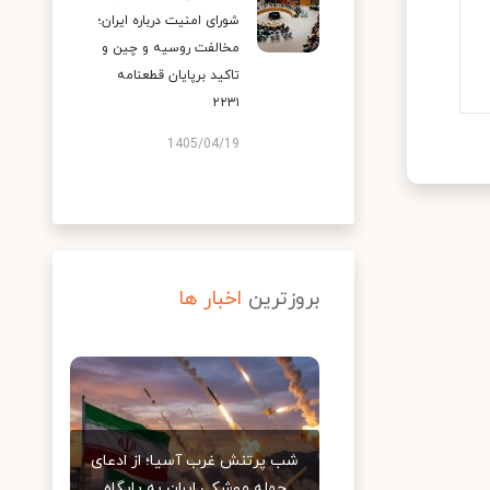
شورای امنیت درباره ایران؛
مخالفت روسیه و چین و
تاکید برپایان قطعنامه
۲۲۳۱
1405/04/19
بروزترین
اخبار ها
شب پرتنش غرب آسیا؛ از ادعای
حمله موشکی ایران به پایگاه