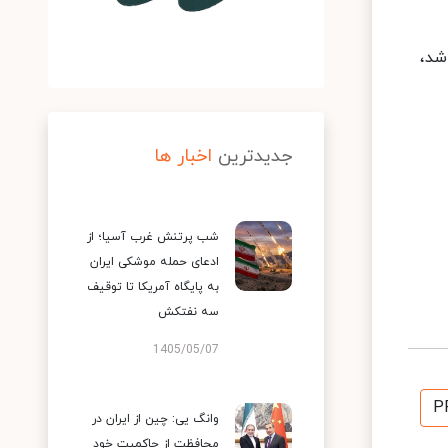
شد،
جدیدترین
اخبار ها
شب پرتنش غرب آسیا؛ از
ادعای حمله موشکی ایران
به پایگاه آمریکا تا توقیف
سه نفتکش
1405/05/07
P
وانگ یی: چین از ایران در
محافظت از حاکمیت خود