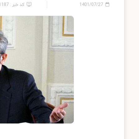
1401/07/27
کد خبر : 11187