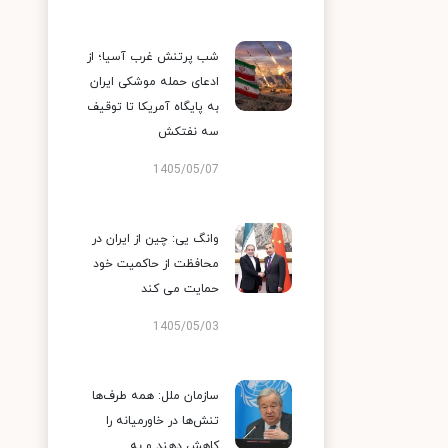
شب پرتنش غرب آسیا؛ از
ادعای حمله موشکی ایران
به پایگاه آمریکا تا توقیف
سه نفتکش
1405/05/07
وانگ یی: چین از ایران در
محافظت از حاکمیت خود
حمایت می کند
1405/05/03
سازمان ملل: همه طرف‌ها
تنش‌ها در خاورمیانه را
کاهش دهند و به