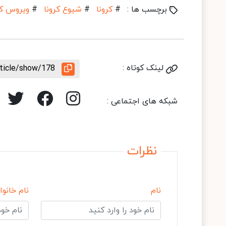
برچسب ها :
#
کرونا
#
شیوع کرونا
#
ویروس کر
لینک کوتاه :
rticle/show/178
شبکه های اجتماعی :
نظرات
نام
نام خانوا