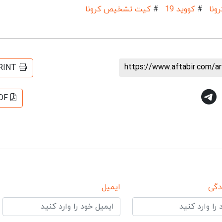
ونا
#
کووید 19
#
کیت تشخیص کرونا
https://www.aftabir.com/a
RINT
DF
دگی
ایمیل