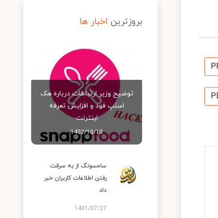
بروزترین
اخبار ها
P
توضیح وزیر ارتباطات درباره هک
P
اسنپ‌ فود و افزایش تعرفه
اینترنت
1402/10/10
سامسونگ از به سرقت
رفتن اطلاعات کاربران خبر
داد
1401/07/27