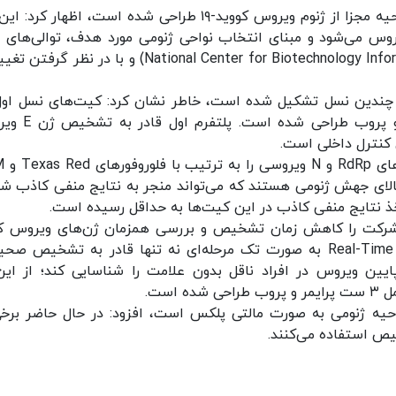
وی با بیان اینکه این کیت‌ها برای هدف‌گیری سه ناحیه مجزا از ژنوم ویروس کووید-۱۹ طراحی شده است، اظهار 
س می‌شود و مبنای انتخاب نواحی ژنومی مورد هدف، توالی‌های 
شده از ویروس کرونا در پایگاه داده NCBI یا (National Center for Biotechnology Information) و با در ن
 چندین نسل تشکیل شده است، خاطر نشان کرد: کیت‌های نسل اول
قالب دو پلتفرم مولتی پلکس شامل ۴ ست پرایمر و پروب
وی اضافه کرد: پلت
Rدار عموما دارای نرخ بالای جهش ژنومی هستند که می‌تواند منجر به نتایج منفی کاذب ش
ذ نتایج منفی کاذب در این کیت‌ها به حداقل رسیده است.
رکت را کاهش زمان تشخیص و بررسی همزمان ژن‌های ویروس کر
دانست و یادآور شد: کیت‌های حاضر به روش Real-Time PCR به صورت تک مرحله‌ای نه تنها قادر به تشخیص
می‌تواند میزان پایین ویروس در افراد ناقل بدون علامت را شناسایی کند؛ از ای
است.
حیه ژنومی به صورت مالتی پلکس است، افزود: در حال حاضر برخی
خیص استفاده می‌کنند.