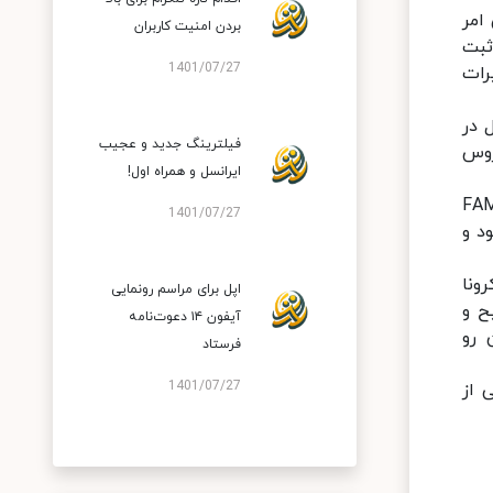
کرد: این امر
بردن امنیت کاربران
ثبت
1401/07/27
ظر گرفتن تغییرات
 در
فیلترینگ جدید و عجیب
 طراحی شده است. پلتفرم اول قادر به تشخیص ژن E ویروس
ایرانسل و همراه اول!
فرم این نسل از کیت‌ها حضور ژن‌های RdRp و N ویروسی را به ترتیب با فلوروفورهای Texas Red و FAM
1401/07/27
ود و
ونا
اپل برای مراسم رونمایی
 صحیح و
آیفون ۱۴ دعوت‌نامه
ن رو
فرستاد
1401/07/27
 از