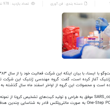
دسته بندی : فن آوری
تعداد بازدید : 978 نفر
ی ژنتیک آغاز کرده است، گفت: گروه مهندسی ژنتیک این شرکت تو
ده است و محصولات این گروه از اواخر اسفند ماه سال گذشته به با
وی ادامه داد: با توجه به شیوع گسترده ویروس SARS_coV_2 موفق به طراحی و تولید کیت‌های تشخیص کرونا از نم
بالینی انسانی شده‌ایم. این کیت‌ها با استفاده از One-Step PCR به صورت مالتی‌پلکس قادر به شناسایی چندین