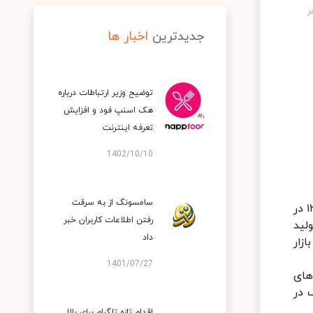
جدیدترین
اخبار ها
توضیح وزیر ارتباطات درباره
هک اسنپ‌ فود و افزایش
تعرفه اینترنت
1402/10/10
سامسونگ از به سرقت
گلاره شکری از محققان این شرکت دانش‌بنیان در گفت‌وگو با ایسنا، با بیان اینکه این شرکت فعالیت خود را از سال ۱۳۸۳ در
رفتن اطلاعات کاربران خبر
لید
داد
زار
1401/07/27
ونه‌های
 هدف در
اقدام تازه تلگرام برای بالا