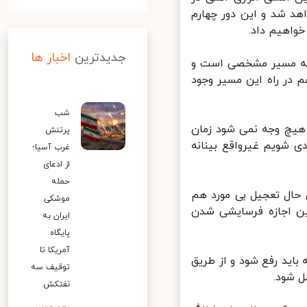
 شد و این دور چهارم
واهیم داد.
جدیدترین
اخبار ها
 که مسیر مشخصی است و
در راه این مسیر وجود
شب
هیچ وجه نمی شود زمان
پرتنش
 شویم غیرواقع بینانه
غرب آسیا؛
از ادعای
حمله
 حال تعجیل بی مورد هم
موشکی
 اجازه فرسایشی شدن
ایران به
پایگاه
آمریکا تا
ید رفع شود و از طریق
توقیف سه
 شود.
نفتکش