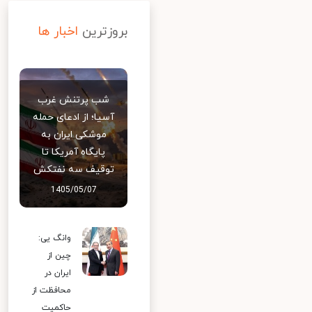
بروزترین
اخبار ها
شب پرتنش غرب
آسیا؛ از ادعای حمله
موشکی ایران به
پایگاه آمریکا تا
توقیف سه نفتکش
1405/05/07
وانگ یی:
چین از
ایران در
محافظت از
حاکمیت