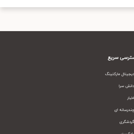
رسی سریع
یتال مارکتینگ
نش سرا
ار
رسانه ای
دشگری