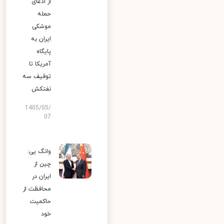
از ادعای
حمله
موشکی
ایران به
پایگاه
آمریکا تا
توقیف سه
نفتکش
1405/05/
07
وانگ یی:
چین از
ایران در
محافظت از
حاکمیت
خود