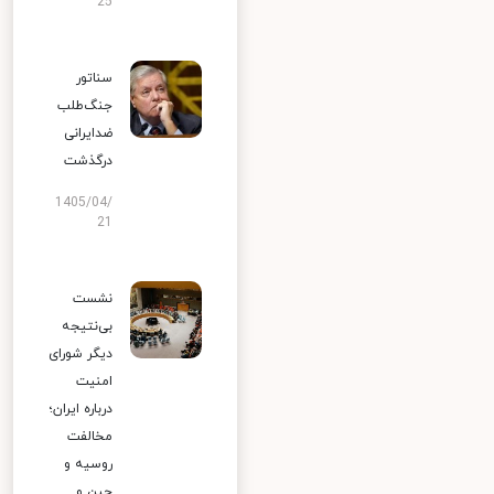
25
سناتور
جنگ‌طلب
ضدایرانی
درگذشت
1405/04/
21
نشست
بی‌نتیجه
دیگر شورای
امنیت
درباره ایران؛
مخالفت
روسیه و
چین و