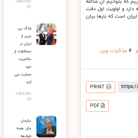
 که بتوانیم ان شاالله
1405/05/
07
دارد و اولویت اول دقت
ان است که بارها بیان
وانگ یی:
چین از
ایران در
#
مذاکرات وین
محافظت از
حاکمیت
خود
حمایت می
کند
https
PRINT
1405/05/
03
PDF
سازمان
ملل: همه
طرف‌ها