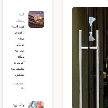
شب
پرتنش
غرب آسیا؛
از ادعای
حمله
موشکی
ایران به
پایگاه
آمریکا تا
توقیف سه
نفتکش
1405/05/
07
وانگ یی: