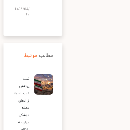
1405/04/
19
مطالب
مرتبط
شب
پرتنش
غرب آسیا؛
از ادعای
حمله
موشکی
ایران به
پایگاه