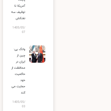
آمریکا تا
توقیف سه
نفتکش
1405/05/
07
وانگ یی:
چین از
ایران در
محافظت از
حاکمیت
خود
حمایت می
کند
1405/05/
03