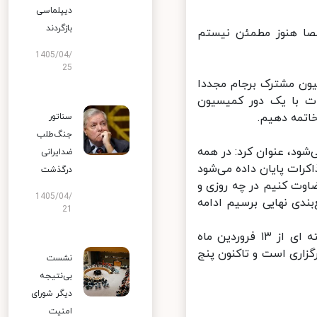
دیپلماسی
بازگردند
صا هنوز مطمئن نیستم
1405/04/
25
ون مشترک برجام مجددا
 با یک دور کمیسیون
تمه دهیم.
سناتور
جنگ‌طلب
ود، عنوان کرد: در همه
ضدایرانی
رات پایان داده می‌شود
درگذشت
وت کنیم در چه روزی و
1405/04/
دی نهایی برسیم ادامه
21
نشستهای کمیسیون مشترک برجام و گفت و گوها برای احیای توافق هسته ای از ۱۳ فروردین ماه
ر حال برگزاری است و تاکنون پنج
نشست
بی‌نتیجه
دیگر شورای
امنیت