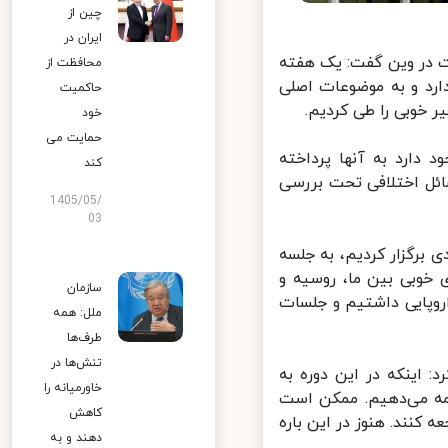
چین از
ایران در
ت در وین گفت: یک هفته
محافظت از
رد و به موضوعات اصلی
حاکمیت
خوبی را طی کردیم.
خود
حمایت می
دارد به آنها پرداخته
کند
ئل اختلافی تحت بررسی
1405/05/
03
برگزار کردیم، به جلسه
خوبی بین ما، روسیه و
سازمان
وپایی داشتیم و جلسات
ملل: همه
طرف‌ها
تنش‌ها در
اینکه در این دوره به
خاورمیانه را
ه می‌دهیم. ممکن است
کاهش
نند. هنوز در این باره
دهند و به