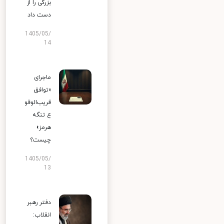
بزرگی را از
دست داد
1405/05/
14
ماجرای
«توافق
قریب‌الوقو
ع تنگه
هرمز»
چیست؟
1405/05/
13
دفتر رهبر
انقلاب: