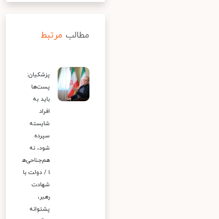
مطالب
مرتبط
پزشکیان:
پست‌ها
باید به
افراد
شایسته
سپرده
شود، نه
هم‌جناحی‌ه
ا / دولت با
شهادت
رهبر،
پشتوانه