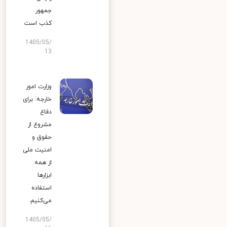
جمهور
کذب است
1405/05/
13
وزارت امور
خارجه: برای
دفاع
مشروع از
حقوق و
امنیت ملی
از همه
ابزارها
استفاده
می‌کنیم
1405/05/