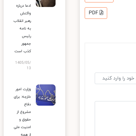
ادعا درباره
PDF
واکنش
رهبر انقلاب
به نامه
رئیس
جمهور
کذب است
1405/05/
13
وزارت امور
خارجه: برای
دفاع
مشروع از
حقوق و
امنیت ملی
از همه