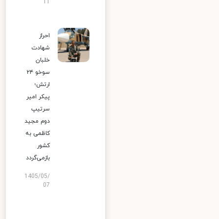
11
احراز
شهادت
خلبان
سوخو ۲۴
ارتش؛
پیکر امیر
سرتیپ
دوم مجید
کاظمی به
کشور
بازمی‌گردد
1405/05/
07