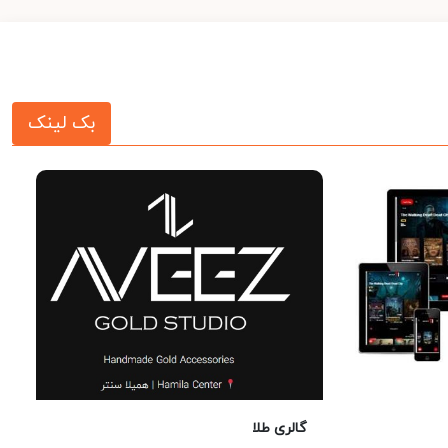
بک لینک
گالری طلا