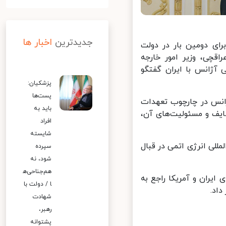
جدیدترین
اخبار ها
ی دومین بار در دولت
قچی، وزیر امور خارجه
آژانس با ایران گفتگو
پزشکیان:
پست‌ها
انس در چارچوب تعهدات
باید به
یف و مسئولیت‌های آن،
افراد
شایسته
ی انرژی اتمی در قبال
سپرده
شود، نه
هم‌جناحی‌ه
یران و آمریکا راجع به
ا / دولت با
د.
شهادت
رهبر،
پشتوانه