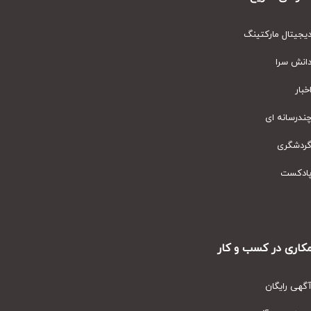
یتال مارکتینگ
نش سرا
ار
رسانه ای
دشگری
دکست
ری در کسب و کار
ی رایگان