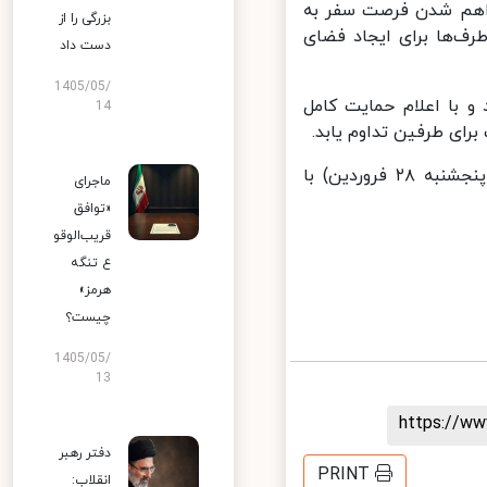
راهم شدن فرصت سفر به
بزرگی را از
ف‌ها برای ایجاد فضای
دست داد
1405/05/
با اعلام حمایت کامل
14
ای طرفین تداوم یابد.
براساس برنامه اعلام شده، مدیرکل آژانس بین المللی انرژی اتمی فردا (پنجشنبه ۲۸ فروردین) با
ماجرای
«توافق
قریب‌الوقو
ع تنگه
هرمز»
چیست؟
1405/05/
13
https://
دفتر رهبر
PRINT
انقلاب: