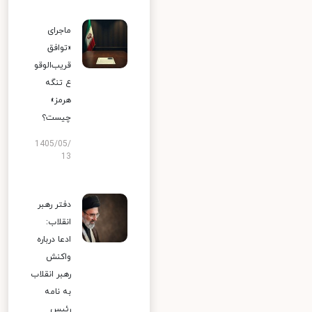
ماجرای
«توافق
قریب‌الوقو
ع تنگه
هرمز»
چیست؟
1405/05/
13
دفتر رهبر
انقلاب:
ادعا درباره
واکنش
رهبر انقلاب
به نامه
رئیس