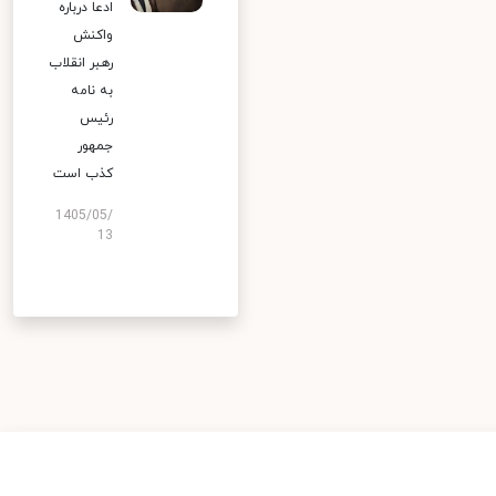
ادعا درباره
واکنش
رهبر انقلاب
به نامه
رئیس
جمهور
کذب است
1405/05/
13