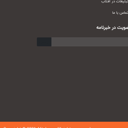
یغات در آفتاب
س با ما
ت در خبرنامه
ارسال