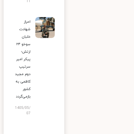
11
احراز
شهادت
خلبان
سوخو ۲۴
ارتش؛
پیکر امیر
سرتیپ
دوم مجید
کاظمی به
کشور
بازمی‌گردد
1405/05/
07