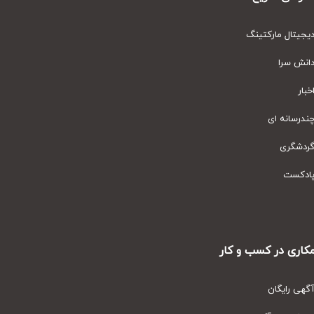
یتال مارکتینگ
نش سرا
ار
رسانه ای
دشگری
دکست
ری در کسب و کار
ی رایگان