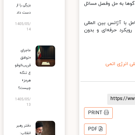
وها به حل‌ وفصل مسائل
بزرگی را از
دست داد
 با آژانس بین المللی
1405/05/
ویکرد حرفه‌ای و بدون
14
ماجرای
«توافق
 انرژی اتمی
قریب‌الوقو
ع تنگه
هرمز»
چیست؟
https://
1405/05/
13
PRINT
دفتر رهبر
PDF
انقلاب: