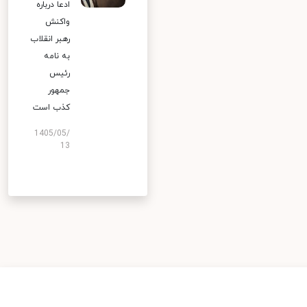
ادعا درباره
واکنش
رهبر انقلاب
به نامه
رئیس
جمهور
کذب است
1405/05/
13