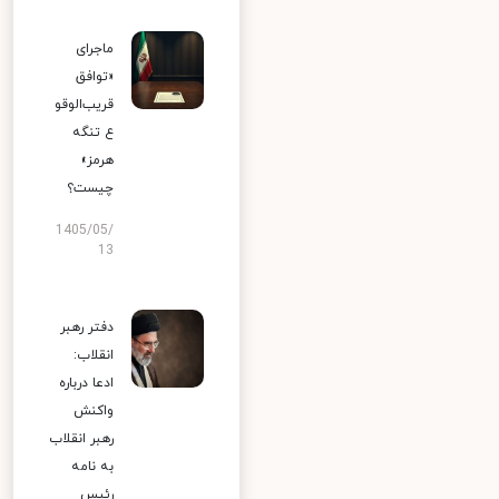
ماجرای
«توافق
قریب‌الوقو
ع تنگه
هرمز»
چیست؟
1405/05/
13
دفتر رهبر
انقلاب:
ادعا درباره
واکنش
رهبر انقلاب
به نامه
رئیس