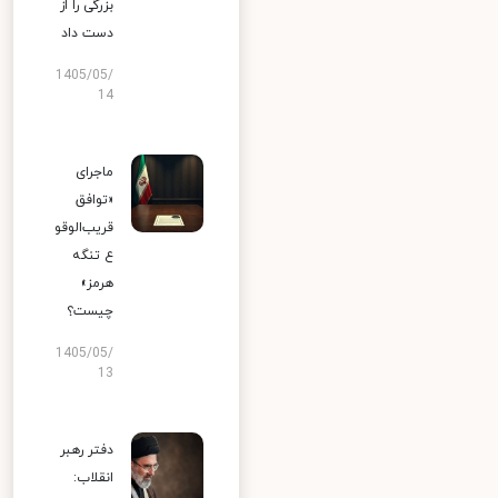
بزرگی را از
دست داد
1405/05/
14
ماجرای
«توافق
قریب‌الوقو
ع تنگه
هرمز»
چیست؟
1405/05/
13
دفتر رهبر
انقلاب: