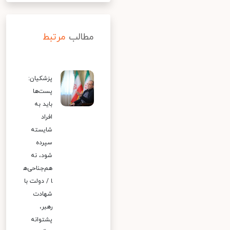
مطالب
مرتبط
پزشکیان:
پست‌ها
باید به
افراد
شایسته
سپرده
شود، نه
هم‌جناحی‌ه
ا / دولت با
شهادت
رهبر،
پشتوانه