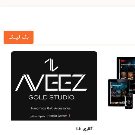
بک لینک
گالری طلا