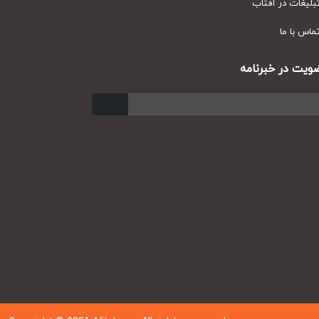
یغات در آفتاب
س با ما
ت در خبرنامه
ارسال