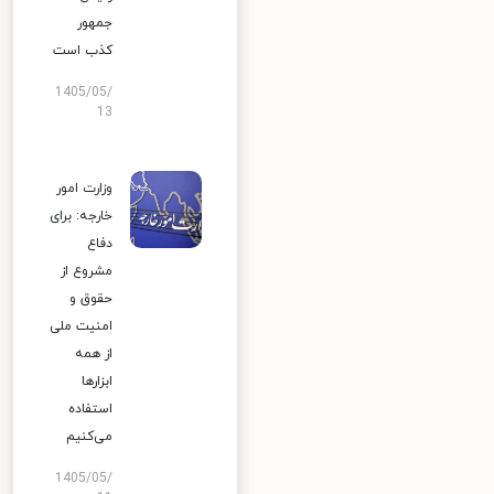
جمهور
کذب است
1405/05/
13
وزارت امور
خارجه: برای
دفاع
مشروع از
حقوق و
امنیت ملی
از همه
ابزارها
استفاده
می‌کنیم
1405/05/