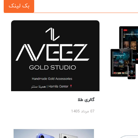
بک لینک
گالری طلا
07 مرداد 1405