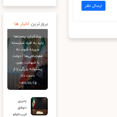
ارسال نظر
بروزترین
اخبار ها
پزشکیان: پست‌ها
باید به افراد شایسته
سپرده شود، نه
هم‌جناحی‌ها / دولت
با شهادت رهبر،
پشتوانه بزرگی را از
دست داد
1405/05/14
ماجرای
«توافق
قریب‌الوقو