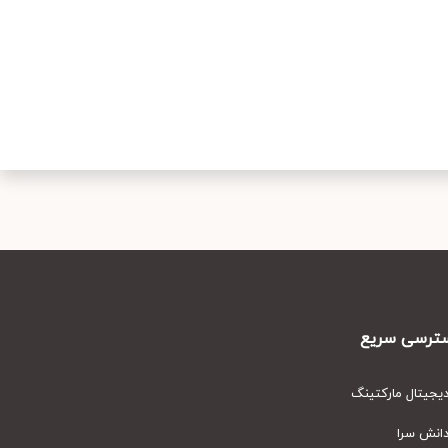
رسی سریع
یتال مارکتینگ
نش سرا