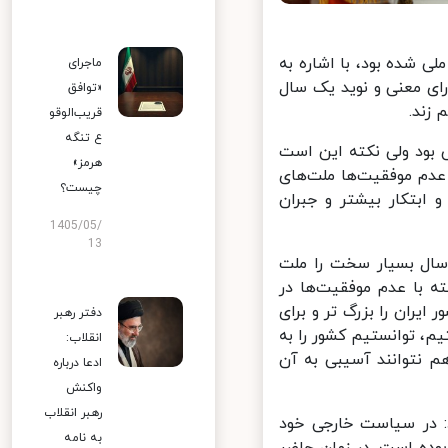
 شده بود، با اشاره به
ماجرای
ی معنی و نوید یک سال
«توافق
ند.
قریب‌الوقو
ع تنگه
بود ولی نکته این است
هرمز»
م موفقیت‌ها ملت‌های
چیست؟
بتکار بیشتر و جبران
1405/05/
13
اد: ما از دوران هشت سال جنگ دورانی سخت‌تر نداشتیم و ۸ سال بسیار سخت را ملت
 با عدم موفقیت‌ها در
ران را بزرگ تر و برای
دفتر رهبر
، توانستیم کشور را به
انقلاب:
 نتوانند آسیبی به آن
ادعا درباره
واکنش
رهبر انقلاب
: در سیاست خارجی خود
به نامه
ده است. در زمان حاضر