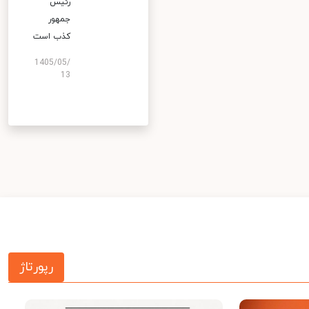
رئیس
جمهور
کذب است
1405/05/
13
رپورتاژ