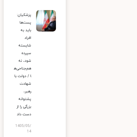
پزشکیان:
پست‌ها
باید به
افراد
شایسته
سپرده
شود، نه
هم‌جناحی‌ه
ا / دولت با
شهادت
رهبر،
پشتوانه
بزرگی را از
دست داد
1405/05/
14