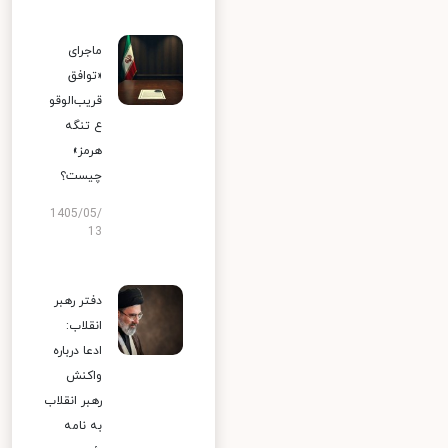
ماجرای
«توافق
قریب‌الوقو
ع تنگه
هرمز»
چیست؟
1405/05/
13
دفتر رهبر
انقلاب:
ادعا درباره
واکنش
رهبر انقلاب
به نامه