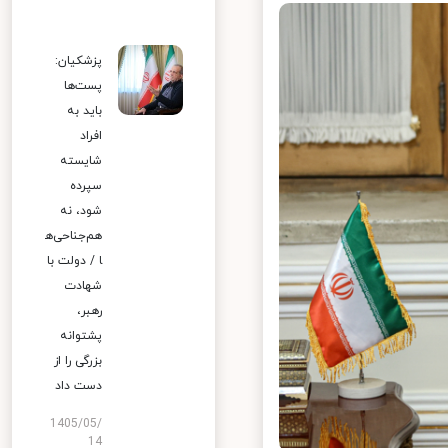
پزشکیان:
پست‌ها
باید به
افراد
شایسته
سپرده
شود، نه
هم‌جناحی‌ه
ا / دولت با
شهادت
رهبر،
پشتوانه
بزرگی را از
دست داد
1405/05/
14